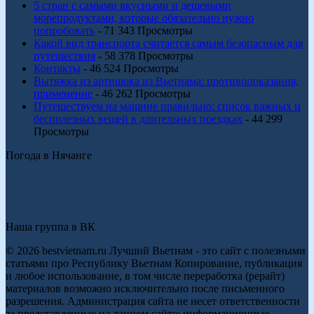
5 стран с самыми вкусными и дешевыми
морепродуктами, которые обязательно нужно
попробовать
- 71 343 Просмотры
Какой вид транспорта считается самым безопасным для
путешествия
- 58 378 Просмотры
Контакты
- 46 524 Просмотры
Вытяжка из артишока из Вьетнама: противопоказания,
применение
- 46 262 Просмотры
Путешествуем на машине правильно: список важных и
бесполезных вещей в длительных поездках
- 44 299
Просмотры
Погода в Нячанге
Наша группа в ВК
© 2026 bestvietnam.ru Лучший Вьетнам - это сайт с полезными
статьями про Республику Вьетнам Копирование, публикация
и любое использование, в том числе переработка (рерайт)
материалов возможно исключительно после письменного
разрешения. Администрация сайта не несет ответственности
за представленные на данном сайте: информационные