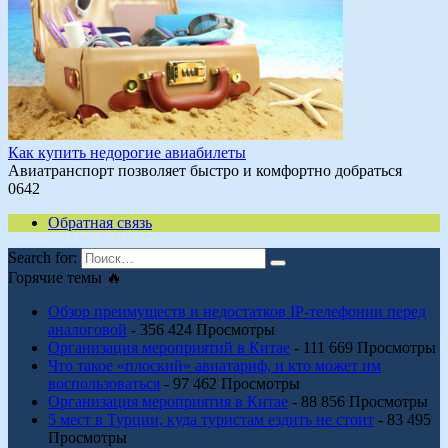
Как купить недорогие авиабилеты
Авиатранспорт позволяет быстро и комфортно добраться
0
642
Обратная связь
Search for:
Горячие темы 🔥
Обзор преимуществ и недостатков IP-телефонии перед
аналоговой
- 356 424 Просмотры
Организация мероприятий в Китае
- 111 669 Просмотры
Что такое «плоский» авиатариф, и кто может им
воспользоваться
- 97 462 Просмотры
Организация мероприятия в Китае
- 88 856 Просмотры
5 мест в Турции, куда туристам ездить не стоит
- 83 495
Просмотры