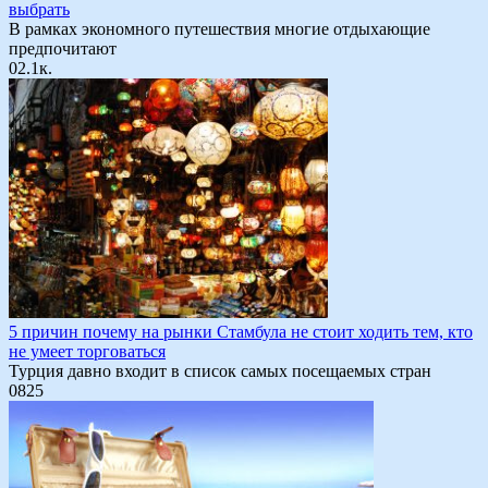
выбрать
В рамках экономного путешествия многие отдыхающие
предпочитают
0
2.1к.
5 причин почему на рынки Стамбула не стоит ходить тем, кто
не умеет торговаться
Турция давно входит в список самых посещаемых стран
0
825