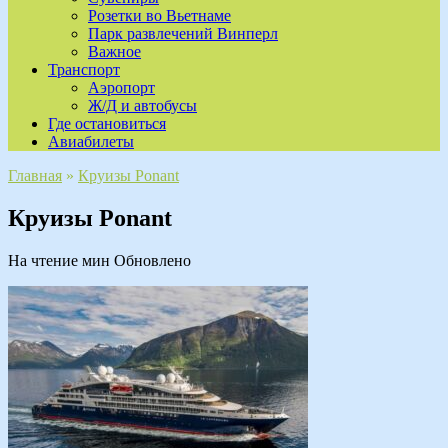
Розетки во Вьетнаме
Парк развлечений Винперл
Важное
Транспорт
Аэропорт
Ж/Д и автобусы
Где остановиться
Авиабилеты
Главная
»
Круизы Ponant
Круизы Ponant
На чтение
мин
Обновлено