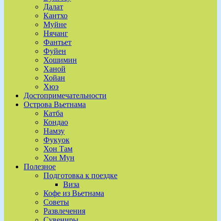
Далат
Кантхо
Муйне
Нячанг
Фантьет
Фуйен
Хошимин
Ханой
Хойан
Хюэ
Достопримечательности
Острова Вьетнама
Катба
Кондао
Намзу
Фукуок
Хон Там
Хон Мун
Полезное
Подготовка к поездке
Виза
Кофе из Вьетнама
Советы
Развлечения
Сувениры