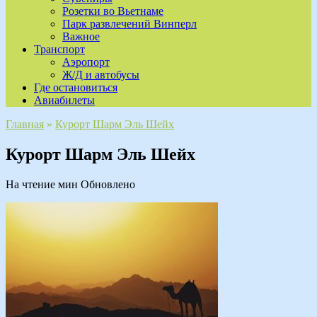
Розетки во Вьетнаме
Парк развлечений Винперл
Важное
Транспорт
Аэропорт
Ж/Д и автобусы
Где остановиться
Авиабилеты
Главная
»
Курорт Шарм Эль Шейх
Курорт Шарм Эль Шейх
На чтение
мин
Обновлено