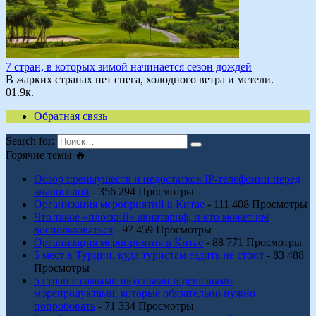
7 стран, в которых зимой начинается сезон дождей
В жарких странах нет снега, холодного ветра и метели.
0
1.9к.
Обратная связь
Search for:
Горячие темы 🔥
Обзор преимуществ и недостатков IP-телефонии перед
аналоговой
- 356 294 Просмотры
Организация мероприятий в Китае
- 111 408 Просмотры
Что такое «плоский» авиатариф, и кто может им
воспользоваться
- 97 459 Просмотры
Организация мероприятия в Китае
- 88 771 Просмотры
5 мест в Турции, куда туристам ездить не стоит
- 83 488
Просмотры
5 стран с самыми вкусными и дешевыми
морепродуктами, которые обязательно нужно
попробовать
- 71 334 Просмотры