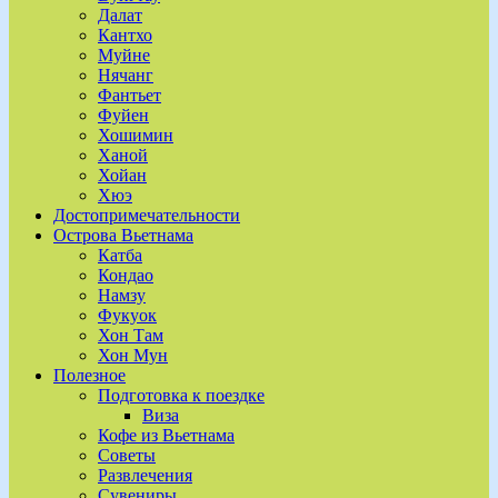
Далат
Кантхо
Муйне
Нячанг
Фантьет
Фуйен
Хошимин
Ханой
Хойан
Хюэ
Достопримечательности
Острова Вьетнама
Катба
Кондао
Намзу
Фукуок
Хон Там
Хон Мун
Полезное
Подготовка к поездке
Виза
Кофе из Вьетнама
Советы
Развлечения
Сувениры