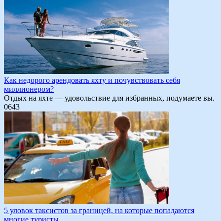
Как недорого арендовать яхту и почувствовать себя
миллионером?
Отдых на яхте — удовольствие для избранных, подумаете вы.
0
643
5 уловок таксистов за границей, на которые попадаются
многие туристы