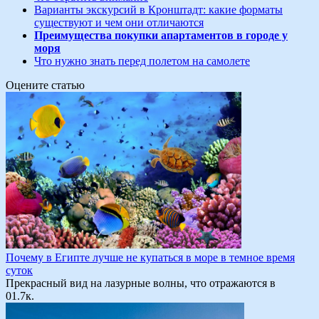
Варианты экскурсий в Кронштадт: какие форматы
существуют и чем они отличаются
Преимущества покупки апартаментов в городе у
моря
Что нужно знать перед полетом на самолете
Оцените статью
Почему в Египте лучше не купаться в море в темное время
суток
Прекрасный вид на лазурные волны, что отражаются в
0
1.7к.