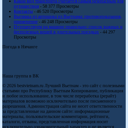
Какой вид транспорта считается самым безопасным для
путешествия
- 58 377 Просмотры
Контакты
- 46 520 Просмотры
Вытяжка из артишока из Вьетнама: противопоказания,
применение
- 46 248 Просмотры
Путешествуем на машине правильно: список важных и
бесполезных вещей в длительных поездках
- 44 297
Просмотры
Погода в Нячанге
Наша группа в ВК
© 2026 bestvietnam.ru Лучший Вьетнам - это сайт с полезными
статьями про Республику Вьетнам Копирование, публикация
и любое использование, в том числе переработка (рерайт)
материалов возможно исключительно после письменного
разрешения. Администрация сайта не несет ответственности
за представленные на данном сайте: информационные
материалы, пользовательские комментарии, рейтинги,
каталоги, отзывы, представленная информация носит
исключительно ознакомительный характер и не является