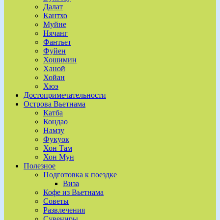
Далат
Кантхо
Муйне
Нячанг
Фантьет
Фуйен
Хошимин
Ханой
Хойан
Хюэ
Достопримечательности
Острова Вьетнама
Катба
Кондао
Намзу
Фукуок
Хон Там
Хон Мун
Полезное
Подготовка к поездке
Виза
Кофе из Вьетнама
Советы
Развлечения
Сувениры