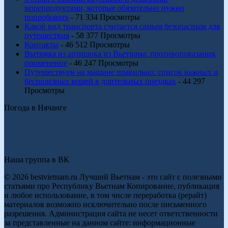
морепродуктами, которые обязательно нужно
попробовать
- 71 334 Просмотры
Какой вид транспорта считается самым безопасным для
путешествия
- 58 377 Просмотры
Контакты
- 46 512 Просмотры
Вытяжка из артишока из Вьетнама: противопоказания,
применение
- 46 247 Просмотры
Путешествуем на машине правильно: список важных и
бесполезных вещей в длительных поездках
- 44 297
Просмотры
Погода в Нячанге
Наша группа в ВК
© 2026 bestvietnam.ru Лучший Вьетнам - это сайт с полезными
статьями про Республику Вьетнам Копирование, публикация
и любое использование, в том числе переработка (рерайт)
материалов возможно исключительно после письменного
разрешения. Администрация сайта не несет ответственности
за представленные на данном сайте: информационные