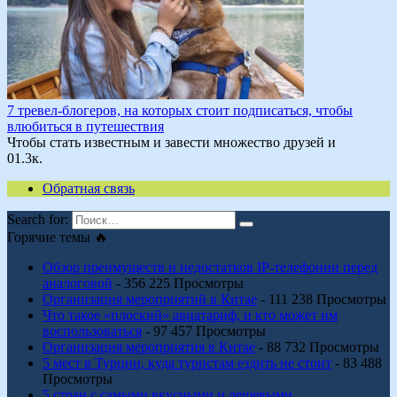
7 тревел-блогеров, на которых стоит подписаться, чтобы
влюбиться в путешествия
Чтобы стать известным и завести множество друзей и
0
1.3к.
Обратная связь
Search for:
Горячие темы 🔥
Обзор преимуществ и недостатков IP-телефонии перед
аналоговой
- 356 225 Просмотры
Организация мероприятий в Китае
- 111 238 Просмотры
Что такое «плоский» авиатариф, и кто может им
воспользоваться
- 97 457 Просмотры
Организация мероприятия в Китае
- 88 732 Просмотры
5 мест в Турции, куда туристам ездить не стоит
- 83 488
Просмотры
5 стран с самыми вкусными и дешевыми