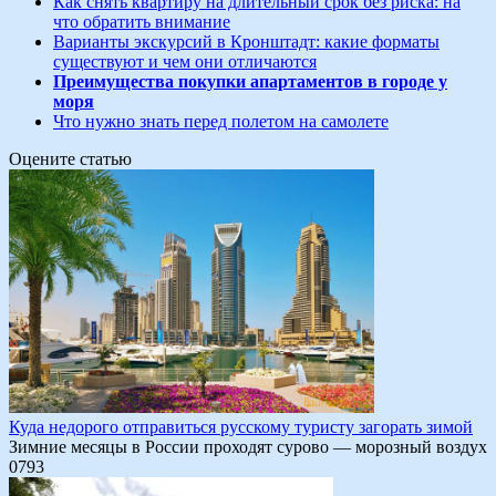
Как снять квартиру на длительный срок без риска: на
что обратить внимание
Варианты экскурсий в Кронштадт: какие форматы
существуют и чем они отличаются
Преимущества покупки апартаментов в городе у
моря
Что нужно знать перед полетом на самолете
Оцените статью
Куда недорого отправиться русскому туристу загорать зимой
Зимние месяцы в России проходят сурово — морозный воздух
0
793