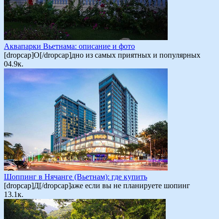
Аквапарки Вьетнама: описание и фото
[dropcap]О[/dropcap]дно из самых приятных и популярных
0
4.9к.
Шоппинг в Нячанге (Вьетнам): где купить
[dropcap]Д[/dropcap]аже если вы не планируете шопинг
1
3.1к.