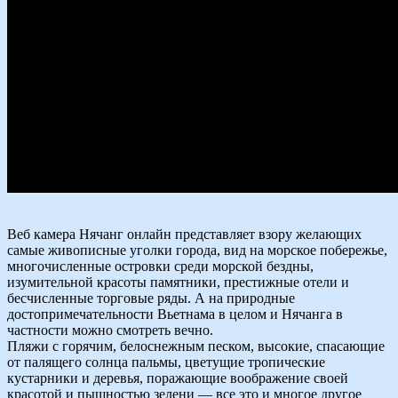
Веб камера Нячанг онлайн представляет взору желающих
самые живописные уголки города, вид на морское побережье,
многочисленные островки среди морской бездны,
изумительной красоты памятники, престижные отели и
бесчисленные торговые ряды. А на природные
достопримечательности Вьетнама в целом и Нячанга в
частности можно смотреть вечно.
Пляжи с горячим, белоснежным песком, высокие, спасающие
от палящего солнца пальмы, цветущие тропические
кустарники и деревья, поражающие воображение своей
красотой и пышностью зелени — все это и многое другое