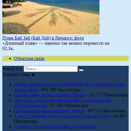
Пляж Бай Зай (Бай Дай) в Нячанге: фото
«Длинный пляж» — именно так можно перевести на
0
2.1к.
Обратная связь
Search for:
Горячие темы 🔥
Обзор преимуществ и недостатков IP-телефонии перед
аналоговой
- 356 199 Просмотры
Организация мероприятий в Китае
- 111 157 Просмотры
Что такое «плоский» авиатариф, и кто может им
воспользоваться
- 97 457 Просмотры
Организация мероприятия в Китае
- 88 713 Просмотры
5 мест в Турции, куда туристам ездить не стоит
- 83 487
Просмотры
5 стран с самыми вкусными и дешевыми