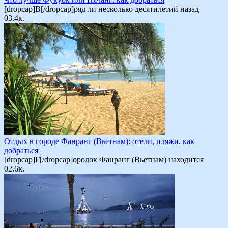
[dropcap]В[/dropcap]ряд ли несколько десятилетий назад
0
3.4к.
Отдых в городе Фанранг (Вьетнам): отели, пляжи, как
добраться
[dropcap]Г[/dropcap]ородок Фанранг (Вьетнам) находится
0
2.6к.