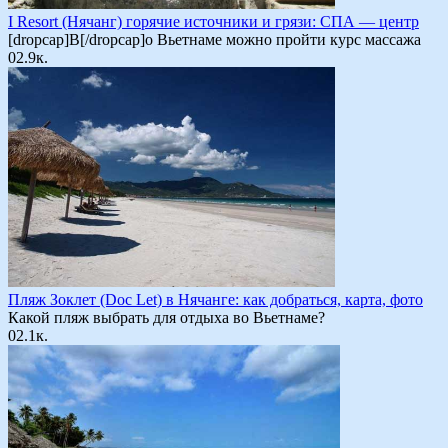
I Resort (Нячанг) горячие источники и грязи: СПА — центр
[dropcap]В[/dropcap]о Вьетнаме можно пройти курс массажа
0
2.9к.
Пляж Зоклет (Doc Let) в Нячанге: как добраться, карта, фото
Какой пляж выбрать для отдыха во Вьетнаме?
0
2.1к.