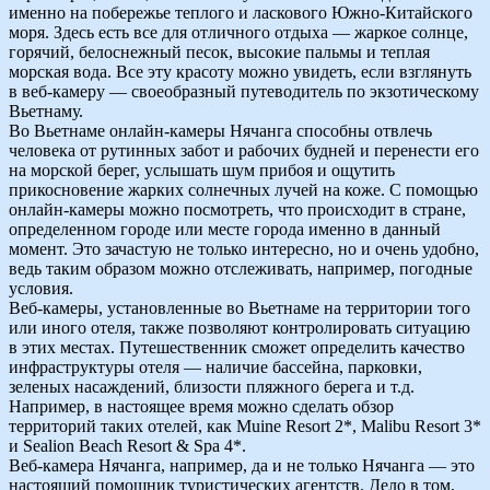
именно на побережье теплого и ласкового Южно-Китайского
моря. Здесь есть все для отличного отдыха — жаркое солнце,
горячий, белоснежный песок, высокие пальмы и теплая
морская вода. Все эту красоту можно увидеть, если взглянуть
в веб-камеру — своеобразный путеводитель по экзотическому
Вьетнаму.
Во Вьетнаме онлайн-камеры Нячанга способны отвлечь
человека от рутинных забот и рабочих будней и перенести его
на морской берег, услышать шум прибоя и ощутить
прикосновение жарких солнечных лучей на коже. С помощью
онлайн-камеры можно посмотреть, что происходит в стране,
определенном городе или месте города именно в данный
момент. Это зачастую не только интересно, но и очень удобно,
ведь таким образом можно отслеживать, например, погодные
условия.
Веб-камеры, установленные во Вьетнаме на территории того
или иного отеля, также позволяют контролировать ситуацию
в этих местах. Путешественник сможет определить качество
инфраструктуры отеля — наличие бассейна, парковки,
зеленых насаждений, близости пляжного берега и т.д.
Например, в настоящее время можно сделать обзор
территорий таких отелей, как Muine Resort 2*, Malibu Resort 3*
и Sealion Beach Resort & Spa 4*.
Веб-камера Нячанга, например, да и не только Нячанга — это
настоящий помощник туристических агентств. Дело в том,