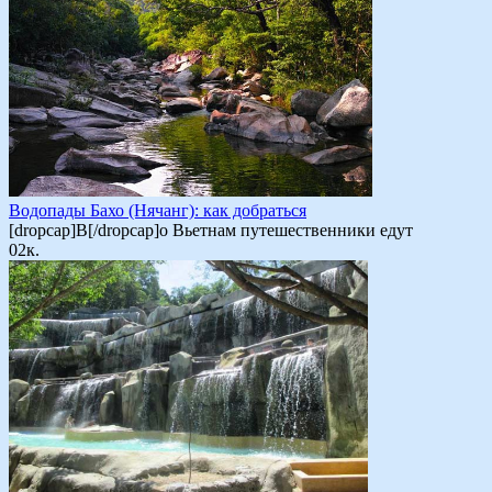
Водопады Бахо (Нячанг): как добраться
[dropcap]В[/dropcap]о Вьетнам путешественники едут
0
2к.