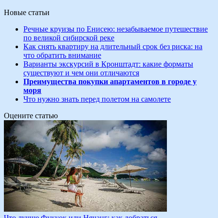
Новые статьи
Речные круизы по Енисею: незабываемое путешествие
по великой сибирской реке
Как снять квартиру на длительный срок без риска: на
что обратить внимание
Варианты экскурсий в Кронштадт: какие форматы
существуют и чем они отличаются
Преимущества покупки апартаментов в городе у
моря
Что нужно знать перед полетом на самолете
Оцените статью
Что лучше Фукуок или Нячанг: как добраться