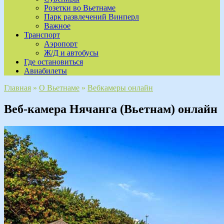
Розетки во Вьетнаме
Парк развлечений Винперл
Важное
Транспорт
Аэропорт
Ж/Д и автобусы
Где остановиться
Авиабилеты
Главная
»
О Вьетнаме
»
Вебкамеры онлайн
Веб-камера Нячанга (Вьетнам) онлайн