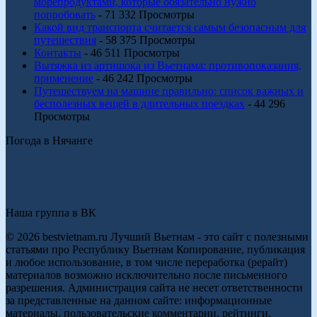
морепродуктами, которые обязательно нужно
попробовать
- 71 332 Просмотры
Какой вид транспорта считается самым безопасным для
путешествия
- 58 375 Просмотры
Контакты
- 46 511 Просмотры
Вытяжка из артишока из Вьетнама: противопоказания,
применение
- 46 242 Просмотры
Путешествуем на машине правильно: список важных и
бесполезных вещей в длительных поездках
- 44 296
Просмотры
Погода в Нячанге
Наша группа в ВК
© 2026 bestvietnam.ru Лучший Вьетнам - это сайт с полезными
статьями про Республику Вьетнам Копирование, публикация
и любое использование, в том числе переработка (рерайт)
материалов возможно исключительно после письменного
разрешения. Администрация сайта не несет ответственности
за представленные на данном сайте: информационные
материалы, пользовательские комментарии, рейтинги,