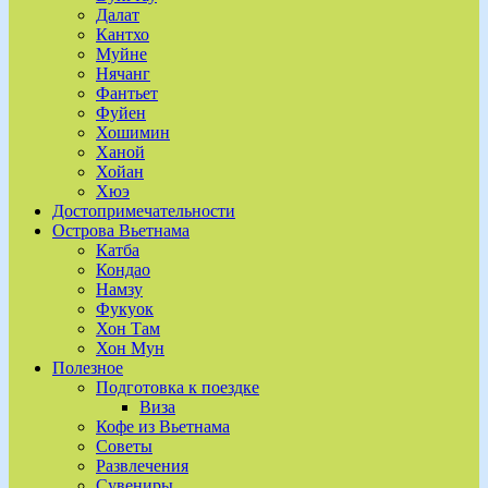
Далат
Кантхо
Муйне
Нячанг
Фантьет
Фуйен
Хошимин
Ханой
Хойан
Хюэ
Достопримечательности
Острова Вьетнама
Катба
Кондао
Намзу
Фукуок
Хон Там
Хон Мун
Полезное
Подготовка к поездке
Виза
Кофе из Вьетнама
Советы
Развлечения
Сувениры