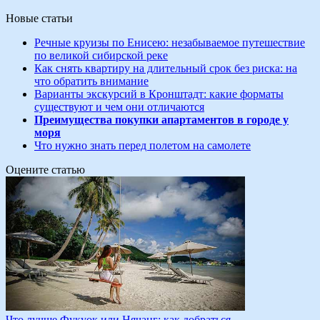
Новые статьи
Речные круизы по Енисею: незабываемое путешествие
по великой сибирской реке
Как снять квартиру на длительный срок без риска: на
что обратить внимание
Варианты экскурсий в Кронштадт: какие форматы
существуют и чем они отличаются
Преимущества покупки апартаментов в городе у
моря
Что нужно знать перед полетом на самолете
Оцените статью
Что лучше Фукуок или Нячанг: как добраться