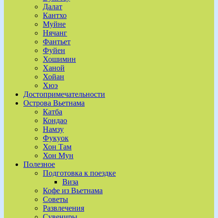
Далат
Кантхо
Муйне
Нячанг
Фантьет
Фуйен
Хошимин
Ханой
Хойан
Хюэ
Достопримечательности
Острова Вьетнама
Катба
Кондао
Намзу
Фукуок
Хон Там
Хон Мун
Полезное
Подготовка к поездке
Виза
Кофе из Вьетнама
Советы
Развлечения
Сувениры