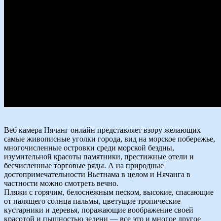
Веб камера Нячанг онлайн представляет взору желающих
самые живописные уголки города, вид на морское побережье,
многочисленные островки среди морской бездны,
изумительной красоты памятники, престижные отели и
бесчисленные торговые ряды. А на природные
достопримечательности Вьетнама в целом и Нячанга в
частности можно смотреть вечно.
Пляжи с горячим, белоснежным песком, высокие, спасающие
от палящего солнца пальмы, цветущие тропические
кустарники и деревья, поражающие воображение своей
красотой и пышностью зелени — все это и многое другое