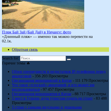
Пляж Бай Зай (Бай Дай) в Нячанге: фото
«Длинный пляж» — именно так можно перевести на
0
2.1к.
Обратная связь
Search for:
Горячие темы 🔥
Обзор преимуществ и недостатков IP-телефонии перед
аналоговой
- 356 203 Просмотры
Организация мероприятий в Китае
- 111 179 Просмотры
Что такое «плоский» авиатариф, и кто может им
воспользоваться
- 97 457 Просмотры
Организация мероприятия в Китае
- 88 717 Просмотры
5 мест в Турции, куда туристам ездить не стоит
- 83 488
Просмотры
5 стран с самыми вкусными и дешевыми