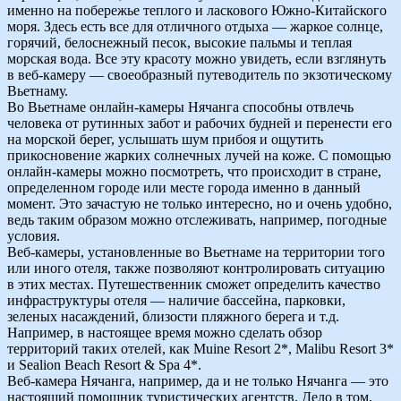
именно на побережье теплого и ласкового Южно-Китайского
моря. Здесь есть все для отличного отдыха — жаркое солнце,
горячий, белоснежный песок, высокие пальмы и теплая
морская вода. Все эту красоту можно увидеть, если взглянуть
в веб-камеру — своеобразный путеводитель по экзотическому
Вьетнаму.
Во Вьетнаме онлайн-камеры Нячанга способны отвлечь
человека от рутинных забот и рабочих будней и перенести его
на морской берег, услышать шум прибоя и ощутить
прикосновение жарких солнечных лучей на коже. С помощью
онлайн-камеры можно посмотреть, что происходит в стране,
определенном городе или месте города именно в данный
момент. Это зачастую не только интересно, но и очень удобно,
ведь таким образом можно отслеживать, например, погодные
условия.
Веб-камеры, установленные во Вьетнаме на территории того
или иного отеля, также позволяют контролировать ситуацию
в этих местах. Путешественник сможет определить качество
инфраструктуры отеля — наличие бассейна, парковки,
зеленых насаждений, близости пляжного берега и т.д.
Например, в настоящее время можно сделать обзор
территорий таких отелей, как Muine Resort 2*, Malibu Resort 3*
и Sealion Beach Resort & Spa 4*.
Веб-камера Нячанга, например, да и не только Нячанга — это
настоящий помощник туристических агентств. Дело в том,