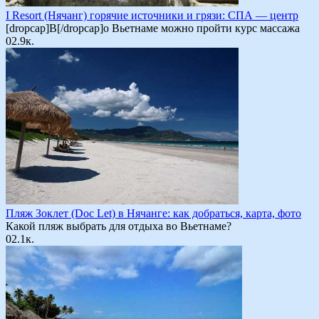
I Resort (Нячанг) горячие источники и грязи: СПА — центр
[dropcap]В[/dropcap]о Вьетнаме можно пройти курс массажа
0
2.9к.
Пляж Зоклет (Doc Let) в Нячанге: как добраться, карта, фото
Какой пляж выбрать для отдыха во Вьетнаме?
0
2.1к.