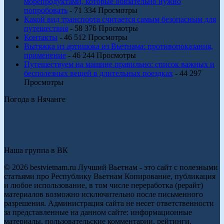
морепродуктами, которые обязательно нужно
попробовать
- 71 334 Просмотры
Какой вид транспорта считается самым безопасным для
путешествия
- 58 376 Просмотры
Контакты
- 46 512 Просмотры
Вытяжка из артишока из Вьетнама: противопоказания,
применение
- 46 244 Просмотры
Путешествуем на машине правильно: список важных и
бесполезных вещей в длительных поездках
- 44 297
Просмотры
Погода в Нячанге
Наша группа в ВК
© 2026 bestvietnam.ru Лучший Вьетнам - это сайт с полезными
статьями про Республику Вьетнам Копирование, публикация
и любое использование, в том числе переработка (рерайт)
материалов возможно исключительно после письменного
разрешения. Администрация сайта не несет ответственности
за представленные на данном сайте: информационные
материалы, пользовательские комментарии, рейтинги,