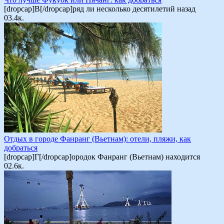
[dropcap]В[/dropcap]ряд ли несколько десятилетий назад
0
3.4к.
Отдых в городе Фанранг (Вьетнам): отели, пляжи, как
добраться
[dropcap]Г[/dropcap]ородок Фанранг (Вьетнам) находится
0
2.6к.