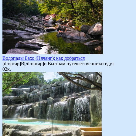
Водопады Бахо (Нячанг): как добраться
[dropcap]В[/dropcap]о Вьетнам путешественники едут
0
2к.