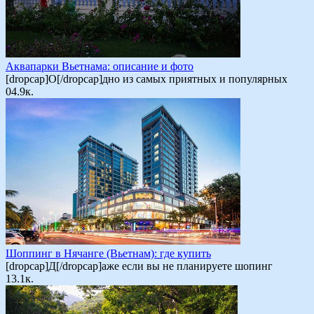
Аквапарки Вьетнама: описание и фото
[dropcap]О[/dropcap]дно из самых приятных и популярных
0
4.9к.
Шоппинг в Нячанге (Вьетнам): где купить
[dropcap]Д[/dropcap]аже если вы не планируете шопинг
1
3.1к.