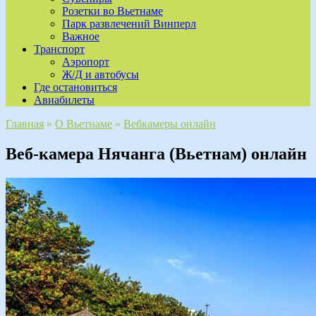
Розетки во Вьетнаме
Парк развлечений Винперл
Важное
Транспорт
Аэропорт
Ж/Д и автобусы
Где остановиться
Авиабилеты
Главная
»
О Вьетнаме
»
Вебкамеры онлайн
Веб-камера Нячанга (Вьетнам) онлайн