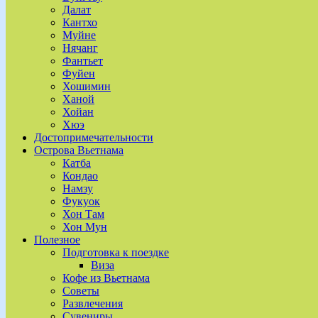
Далат
Кантхо
Муйне
Нячанг
Фантьет
Фуйен
Хошимин
Ханой
Хойан
Хюэ
Достопримечательности
Острова Вьетнама
Катба
Кондао
Намзу
Фукуок
Хон Там
Хон Мун
Полезное
Подготовка к поездке
Виза
Кофе из Вьетнама
Советы
Развлечения
Сувениры