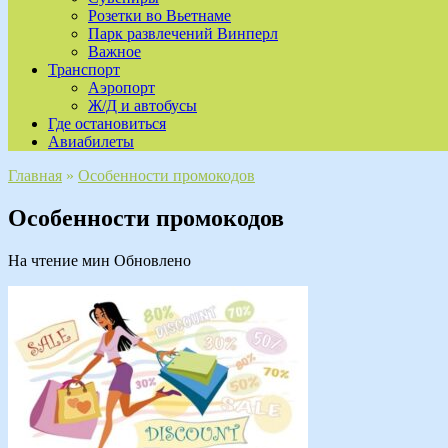
Розетки во Вьетнаме
Парк развлечений Винперл
Важное
Транспорт
Аэропорт
Ж/Д и автобусы
Где остановиться
Авиабилеты
Главная
»
Особенности промокодов
Особенности промокодов
На чтение
мин
Обновлено