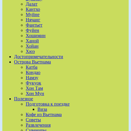
Далат
Кантхо
Муйне
Нячанг
Фантьет
Фуйен
Хошимин
Ханой
Хойан
Хюэ
Достопримечательности
Острова Вьетнама
Катба
Кондао
Намзу
Фукуок
Хон Там
Хон Мун
Полезное
Подготовка к поездке
Виза
Кофе из Вьетнама
Советы
Развлечения
Сувениры