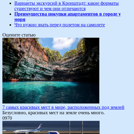
Варианты экскурсий в Кронштадт: какие форматы
существуют и чем они отличаются
Преимущества покупки апартаментов в городе у
моря
Что нужно знать перед полетом на самолете
Оцените статью
7 самых красивых мест в мире, расположенных под землей
Безусловно, красивых мест на земле очень много.
0
970