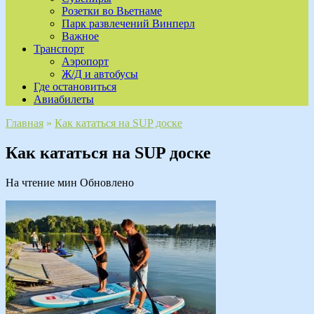
Розетки во Вьетнаме
Парк развлечений Винперл
Важное
Транспорт
Аэропорт
Ж/Д и автобусы
Где остановиться
Авиабилеты
Главная
»
Как кататься на SUP доске
Как кататься на SUP доске
На чтение
мин
Обновлено