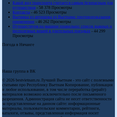
Какой вид транспорта считается самым безопасным для
путешествия
- 58 378 Просмотры
Контакты
- 46 523 Просмотры
Вытяжка из артишока из Вьетнама: противопоказания,
применение
- 46 262 Просмотры
Путешествуем на машине правильно: список важных и
бесполезных вещей в длительных поездках
- 44 299
Просмотры
Погода в Нячанге
Наша группа в ВК
© 2026 bestvietnam.ru Лучший Вьетнам - это сайт с полезными
статьями про Республику Вьетнам Копирование, публикация
и любое использование, в том числе переработка (рерайт)
материалов возможно исключительно после письменного
разрешения. Администрация сайта не несет ответственности
за представленные на данном сайте: информационные
материалы, пользовательские комментарии, рейтинги,
каталоги, отзывы, представленная информация носит