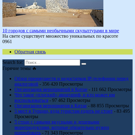
10 городов с самыми необычными скульптурами в мире
На свете существует множество уникальных по красоте
0
961
Обратная связь
Search for:
Горячие темы 🔥
Обзор преимуществ и недостатков IP-телефонии перед
аналоговой
- 356 420 Просмотры
Организация мероприятий в Китае
- 111 662 Просмотры
Что такое «плоский» авиатариф, и кто может им
воспользоваться
- 97 462 Просмотры
Организация мероприятия в Китае
- 88 855 Просмотры
5 мест в Турции, куда туристам ездить не стоит
- 83 495
Просмотры
5 стран с самыми вкусными и дешевыми
морепродуктами, которые обязательно нужно
попробовать
- 71 343 Просмотры