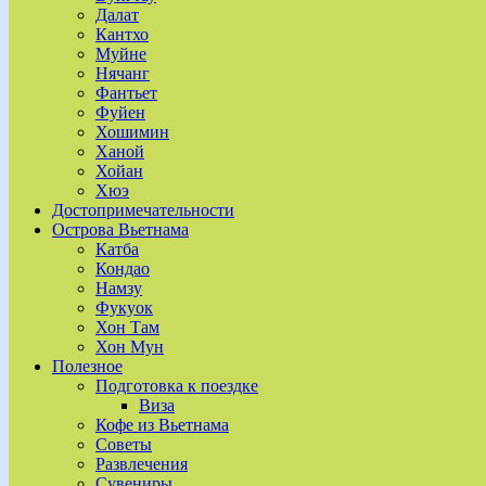
Далат
Кантхо
Муйне
Нячанг
Фантьет
Фуйен
Хошимин
Ханой
Хойан
Хюэ
Достопримечательности
Острова Вьетнама
Катба
Кондао
Намзу
Фукуок
Хон Там
Хон Мун
Полезное
Подготовка к поездке
Виза
Кофе из Вьетнама
Советы
Развлечения
Сувениры