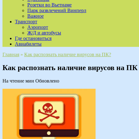
Розетки во Вьетнаме
Парк развлечений Винперл
Важное
Транспорт
Аэропорт
Ж/Д и автобусы
Где остановиться
Авиабилеты
Главная
»
Как распознать наличие вирусов на ПК?
Как распознать наличие вирусов на ПК
На чтение
мин
Обновлено