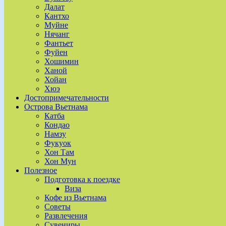
Далат
Кантхо
Муйне
Нячанг
Фантьет
Фуйен
Хошимин
Ханой
Хойан
Хюэ
Достопримечательности
Острова Вьетнама
Катба
Кондао
Намзу
Фукуок
Хон Там
Хон Мун
Полезное
Подготовка к поездке
Виза
Кофе из Вьетнама
Советы
Развлечения
Сувениры