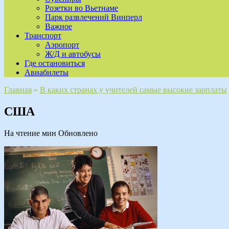
Розетки во Вьетнаме
Парк развлечений Винперл
Важное
Транспорт
Аэропорт
Ж/Д и автобусы
Где остановиться
Авиабилеты
Главная
»
В каких странах у учителей самые высокие зарплаты
США
На чтение
мин
Обновлено