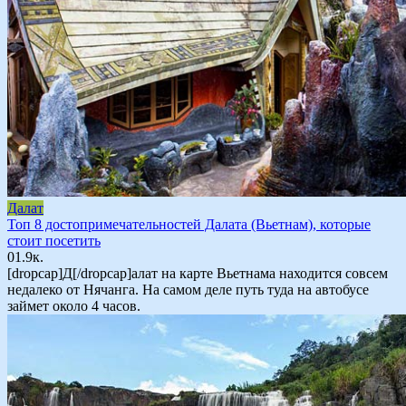
Далат
Топ 8 достопримечательностей Далата (Вьетнам), которые
стоит посетить
0
1.9к.
[dropcap]Д[/dropcap]алат на карте Вьетнама находится совсем
недалеко от Нячанга. На самом деле путь туда на автобусе
займет около 4 часов.