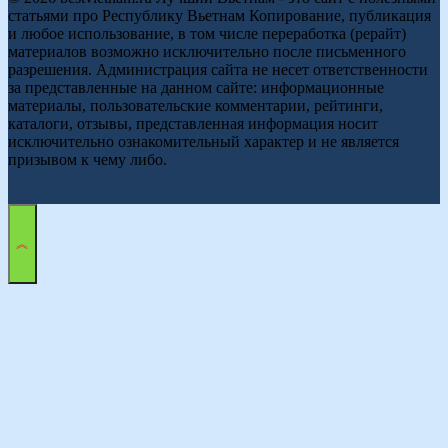
статьями про Республику Вьетнам Копирование, публикация
и любое использование, в том числе переработка (рерайт)
материалов возможно исключительно после письменного
разрешения. Администрация сайта не несет ответственности
за представленные на данном сайте: информационные
материалы, пользовательские комментарии, рейтинги,
каталоги, отзывы, представленная информация носит
исключительно ознакомительный характер и не является
призывом к чему либо.