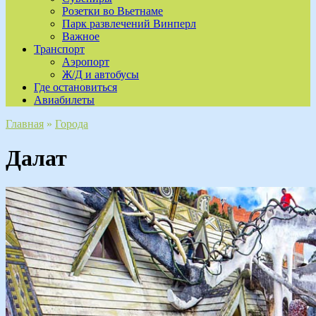
Розетки во Вьетнаме
Парк развлечений Винперл
Важное
Транспорт
Аэропорт
Ж/Д и автобусы
Где остановиться
Авиабилеты
Главная
»
Города
Далат