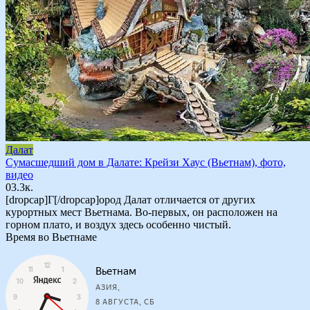
Далат
Сумасшедший дом в Далате: Крейзи Хаус (Вьетнам), фото,
видео
0
3.3к.
[dropcap]Г[/dropcap]ород Далат отличается от других
курортных мест Вьетнама. Во-первых, он расположен на
горном плато, и воздух здесь особенно чистый.
Время во Вьетнаме