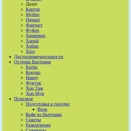
Далат
Кантхо
Муйне
Нячанг
Фантьет
Фуйен
Хошимин
Ханой
Хойан
Хюэ
Достопримечательности
Острова Вьетнама
Катба
Кондао
Намзу
Фукуок
Хон Там
Хон Мун
Полезное
Подготовка к поездке
Виза
Кофе из Вьетнама
Советы
Развлечения
Сувениры