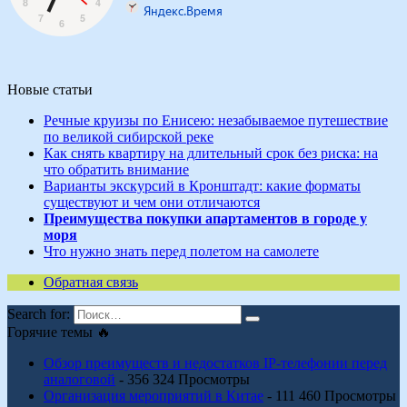
Новые статьи
Речные круизы по Енисею: незабываемое путешествие
по великой сибирской реке
Как снять квартиру на длительный срок без риска: на
что обратить внимание
Варианты экскурсий в Кронштадт: какие форматы
существуют и чем они отличаются
Преимущества покупки апартаментов в городе у
моря
Что нужно знать перед полетом на самолете
Обратная связь
Search for:
Горячие темы 🔥
Обзор преимуществ и недостатков IP-телефонии перед
аналоговой
- 356 324 Просмотры
Организация мероприятий в Китае
- 111 460 Просмотры