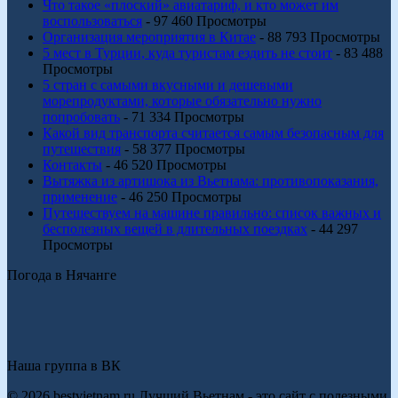
Что такое «плоский» авиатариф, и кто может им
воспользоваться
- 97 460 Просмотры
Организация мероприятия в Китае
- 88 793 Просмотры
5 мест в Турции, куда туристам ездить не стоит
- 83 488
Просмотры
5 стран с самыми вкусными и дешевыми
морепродуктами, которые обязательно нужно
попробовать
- 71 334 Просмотры
Какой вид транспорта считается самым безопасным для
путешествия
- 58 377 Просмотры
Контакты
- 46 520 Просмотры
Вытяжка из артишока из Вьетнама: противопоказания,
применение
- 46 250 Просмотры
Путешествуем на машине правильно: список важных и
бесполезных вещей в длительных поездках
- 44 297
Просмотры
Погода в Нячанге
Наша группа в ВК
© 2026 bestvietnam.ru Лучший Вьетнам - это сайт с полезными