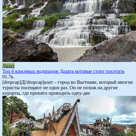
Далат
Топ 6 красивых водопадов Далата которые стоит посетить
0
1.7к.
[dropcap]Д[/dropcap]алат – город во Вьетнаме, который многие
туристы посещают не один раз. Он не похож на другие
курорты, где принято проводить одну-две