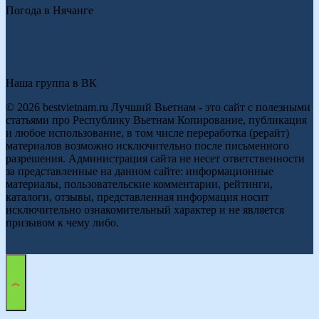
Погода в Нячанге
Наша группа в ВК
© 2026 bestvietnam.ru Лучший Вьетнам - это сайт с полезными
статьями про Республику Вьетнам Копирование, публикация
и любое использование, в том числе переработка (рерайт)
материалов возможно исключительно после письменного
разрешения. Администрация сайта не несет ответственности
за представленные на данном сайте: информационные
материалы, пользовательские комментарии, рейтинги,
каталоги, отзывы, представленная информация носит
исключительно ознакомительный характер и не является
призывом к чему либо.