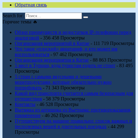
Обратная связь
Search for:
Горячие темы 🔥
Обзор преимуществ и недостатков IP-телефонии перед
аналоговой
- 356 458 Просмотры
Организация мероприятий в Китае
- 111 719 Просмотры
Что такое «плоский» авиатариф, и кто может им
воспользоваться
- 97 462 Просмотры
Организация мероприятия в Китае
- 88 863 Просмотры
5 мест в Турции, куда туристам ездить не стоит
- 83 495
Просмотры
5 стран с самыми вкусными и дешевыми
морепродуктами, которые обязательно нужно
попробовать
- 71 343 Просмотры
Какой вид транспорта считается самым безопасным для
путешествия
- 58 379 Просмотры
Контакты
- 46 528 Просмотры
Вытяжка из артишока из Вьетнама: противопоказания,
применение
- 46 262 Просмотры
Путешествуем на машине правильно: список важных и
бесполезных вещей в длительных поездках
- 44 299
Просмотры