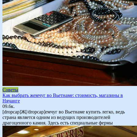
Советы
Как выбрать жемчуг во Вьетнаме: стоимость, магазины в
Нячанге
0
9.6к.
[dropcap]Ж[/dropcap]емчуг во Вьетнаме купить легко, ведь
страна является одним из ведущих производителей
драгоценного камня. Здесь есть специальные фермы