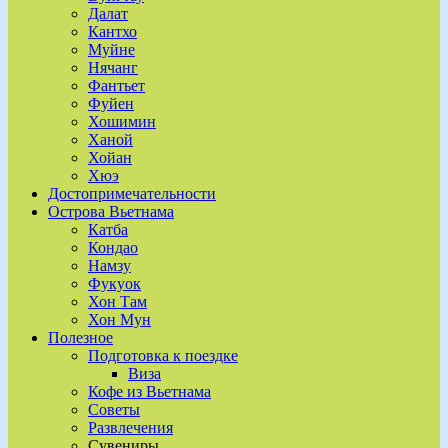
Далат
Кантхо
Муйне
Нячанг
Фантьет
Фуйен
Хошимин
Ханой
Хойан
Хюэ
Достопримечательности
Острова Вьетнама
Катба
Кондао
Намзу
Фукуок
Хон Там
Хон Мун
Полезное
Подготовка к поездке
Виза
Кофе из Вьетнама
Советы
Развлечения
Сувениры