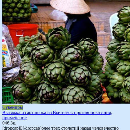
Сувениры
Вытяжка из артишока из Вьетнама: противопоказания,
применение
0
46.3к.
[dropcap]Б[/dropcap]олее трех столетий назад человечество