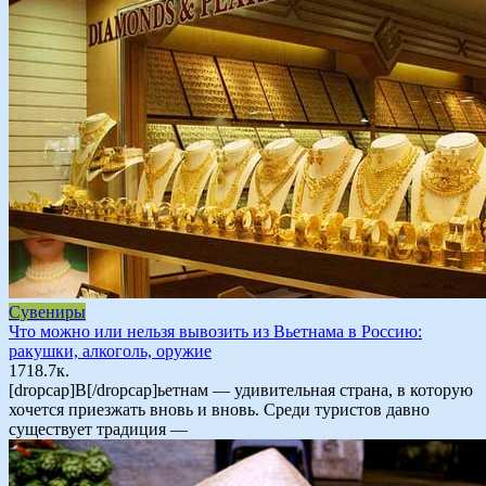
Сувениры
Что можно или нельзя вывозить из Вьетнама в Россию:
ракушки, алкоголь, оружие
17
18.7к.
[dropcap]В[/dropcap]ьетнам — удивительная страна, в которую
хочется приезжать вновь и вновь. Среди туристов давно
существует традиция —