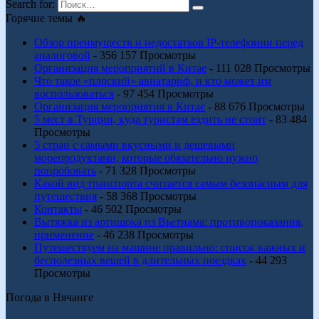
Search for:
Горячие темы 🔥
Обзор преимуществ и недостатков IP-телефонии перед
аналоговой
- 356 157 Просмотры
Организация мероприятий в Китае
- 111 028 Просмотры
Что такое «плоский» авиатариф, и кто может им
воспользоваться
- 97 454 Просмотры
Организация мероприятия в Китае
- 88 676 Просмотры
5 мест в Турции, куда туристам ездить не стоит
- 83 484
Просмотры
5 стран с самыми вкусными и дешевыми
морепродуктами, которые обязательно нужно
попробовать
- 71 328 Просмотры
Какой вид транспорта считается самым безопасным для
путешествия
- 58 368 Просмотры
Контакты
- 46 502 Просмотры
Вытяжка из артишока из Вьетнама: противопоказания,
применение
- 46 238 Просмотры
Путешествуем на машине правильно: список важных и
бесполезных вещей в длительных поездках
- 44 293
Просмотры
Погода в Нячанге