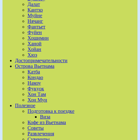
Далат
Кантхо
Муйне
Нячанг
Фантьет
Фуйен
Хошимин
Ханой
Хойан
Хюэ
Достопримечательности
Острова Вьетнама
Катба
Кондао
Намзу
Фукуок
Хон Там
Хон Мун
Полезное
Подготовка к поездке
Виза
Кофе из Вьетнама
Советы
Развлечения
Сувениры