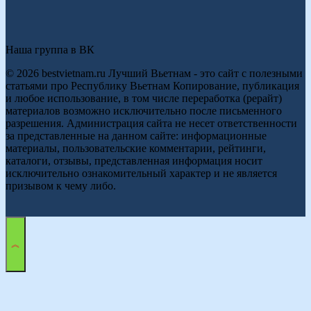
Наша группа в ВК
© 2026 bestvietnam.ru Лучший Вьетнам - это сайт с полезными
статьями про Республику Вьетнам Копирование, публикация
и любое использование, в том числе переработка (рерайт)
материалов возможно исключительно после письменного
разрешения. Администрация сайта не несет ответственности
за представленные на данном сайте: информационные
материалы, пользовательские комментарии, рейтинги,
каталоги, отзывы, представленная информация носит
исключительно ознакомительный характер и не является
призывом к чему либо.