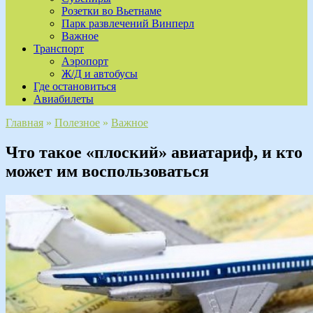
Розетки во Вьетнаме
Парк развлечений Винперл
Важное
Транспорт
Аэропорт
Ж/Д и автобусы
Где остановиться
Авиабилеты
Главная
»
Полезное
»
Важное
Что такое «плоский» авиатариф, и кто
может им воспользоваться