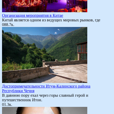
Организация мероприятия в Китае
Китай является одним из ведущих мировых рынков, где
0
88.7к.
Достопримечательности Итум-Калинского района
Республики Чечня
В давнюю пору ехал через горы славный герой и
путешественник Итон.
0
1.3к.