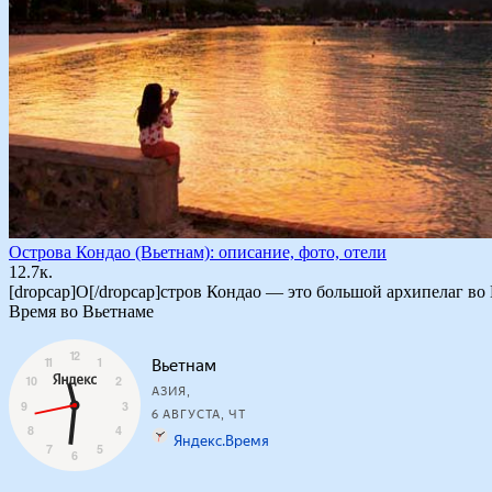
Острова Кондао (Вьетнам): описание, фото, отели
1
2.7к.
[dropcap]О[/dropcap]стров Кондао — это большой архипелаг во
Время во Вьетнаме