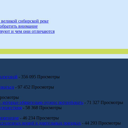
 великой сибирской реке
о обратить внимание
вуют и чем они отличаются
налоговой
- 356 095 Просмотры
оваться
- 97 452 Просмотры
Просмотры
 которые обязательно нужно попробовать
- 71 327 Просмотры
путешествия
- 58 368 Просмотры
рименение
- 46 234 Просмотры
сполезных вещей в длительных поездках
- 44 293 Просмотры