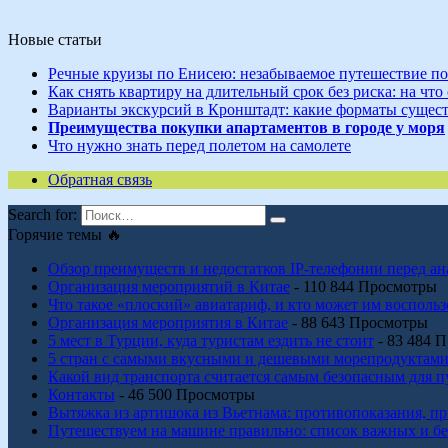
Новые статьи
Речные круизы по Енисею: незабываемое путешествие по
Как снять квартиру на длительный срок без риска: на чт
Варианты экскурсий в Кронштадт: какие форматы сущест
Преимущества покупки апартаментов в городе у моря
Что нужно знать перед полетом на самолете
Обратная связь
Search for:
Горячие темы 🔥
Обзор преимуществ и недостатков IP-телефонии перед а
Организация мероприятий в Китае
- 110 844 Просмотры
Что такое «плоский» авиатариф, и кто может им воспольз
Организация мероприятия в Китае
- 88 643 Просмотры
5 мест в Турции, куда туристам ездить не стоит
- 83 484 
5 стран с самыми вкусными и дешевыми морепродуктами,
Какой вид транспорта считается самым безопасным для 
Контакты
- 46 500 Просмотры
Вытяжка из артишока из Вьетнама: противопоказания, п
Путешествуем на машине правильно: список важных и бе