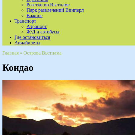
Розетки во Вьетнаме
Парк развлечений Винперл
Важное
Транспорт
Аэропорт
Ж/Д и автобусы
Где остановиться
Авиабилеты
Главная
»
Острова Вьетнама
Кондао