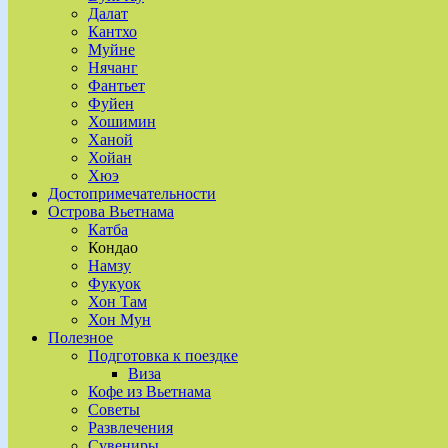
Далат
Кантхо
Муйне
Нячанг
Фантьет
Фуйен
Хошимин
Ханой
Хойан
Хюэ
Достопримечательности
Острова Вьетнама
Катба
Кондао
Намзу
Фукуок
Хон Там
Хон Мун
Полезное
Подготовка к поездке
Виза
Кофе из Вьетнама
Советы
Развлечения
Сувениры