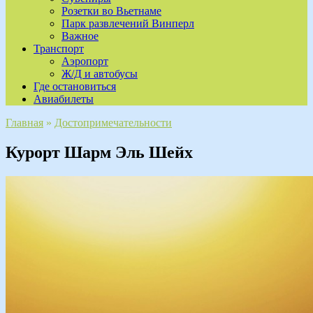
Розетки во Вьетнаме
Парк развлечений Винперл
Важное
Транспорт
Аэропорт
Ж/Д и автобусы
Где остановиться
Авиабилеты
Главная
»
Достопримечательности
Курорт Шарм Эль Шейх