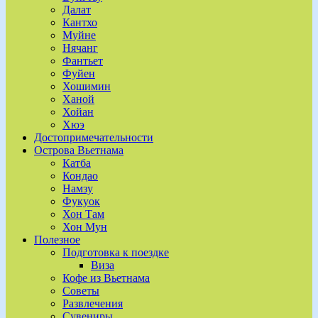
Далат
Кантхо
Муйне
Нячанг
Фантьет
Фуйен
Хошимин
Ханой
Хойан
Хюэ
Достопримечательности
Острова Вьетнама
Катба
Кондао
Намзу
Фукуок
Хон Там
Хон Мун
Полезное
Подготовка к поездке
Виза
Кофе из Вьетнама
Советы
Развлечения
Сувениры