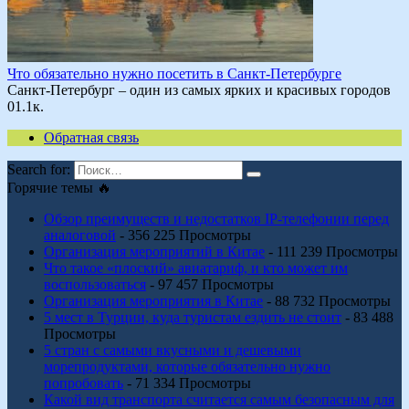
Что обязательно нужно посетить в Санкт-Петербурге
Санкт-Петербург – один из самых ярких и красивых городов
0
1.1к.
Обратная связь
Search for:
Горячие темы 🔥
Обзор преимуществ и недостатков IP-телефонии перед
аналоговой
- 356 225 Просмотры
Организация мероприятий в Китае
- 111 239 Просмотры
Что такое «плоский» авиатариф, и кто может им
воспользоваться
- 97 457 Просмотры
Организация мероприятия в Китае
- 88 732 Просмотры
5 мест в Турции, куда туристам ездить не стоит
- 83 488
Просмотры
5 стран с самыми вкусными и дешевыми
морепродуктами, которые обязательно нужно
попробовать
- 71 334 Просмотры
Какой вид транспорта считается самым безопасным для