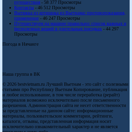
путешествия
- 58 377 Просмотры
Контакты
- 46 512 Просмотры
Вытяжка из артишока из Вьетнама: противопоказания,
применение
- 46 247 Просмотры
Путешествуем на машине правильно: список важных и
бесполезных вещей в длительных поездках
- 44 297
Просмотры
Погода в Нячанге
Наша группа в ВК
© 2026 bestvietnam.ru Лучший Вьетнам - это сайт с полезными
статьями про Республику Вьетнам Копирование, публикация
и любое использование, в том числе переработка (рерайт)
материалов возможно исключительно после письменного
разрешения. Администрация сайта не несет ответственности
за представленные на данном сайте: информационные
материалы, пользовательские комментарии, рейтинги,
каталоги, отзывы, представленная информация носит
исключительно ознакомительный характер и не является
призывом к чему либо.