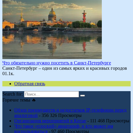
Что обязательно нужно посетить в Санкт-Петербурге
Санкт-Петербург – один из самых ярких и красивых городов
0
1.1к.
Обратная связь
Search for:
Горячие темы 🔥
Обзор преимуществ и недостатков IP-телефонии перед
аналоговой
- 356 326 Просмотры
Организация мероприятий в Китае
- 111 468 Просмотры
Что такое «плоский» авиатариф, и кто может им
воспользоваться
- 97 460 Просмотры