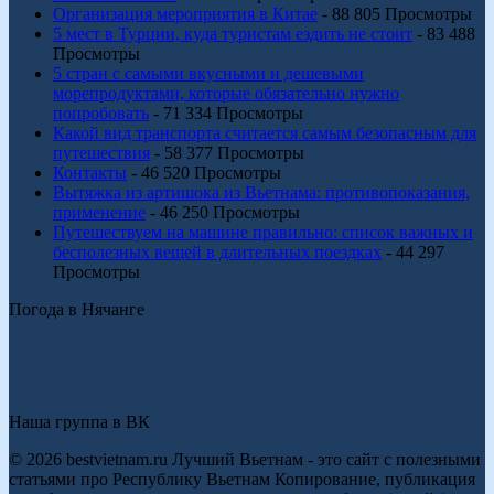
Организация мероприятия в Китае
- 88 805 Просмотры
5 мест в Турции, куда туристам ездить не стоит
- 83 488
Просмотры
5 стран с самыми вкусными и дешевыми
морепродуктами, которые обязательно нужно
попробовать
- 71 334 Просмотры
Какой вид транспорта считается самым безопасным для
путешествия
- 58 377 Просмотры
Контакты
- 46 520 Просмотры
Вытяжка из артишока из Вьетнама: противопоказания,
применение
- 46 250 Просмотры
Путешествуем на машине правильно: список важных и
бесполезных вещей в длительных поездках
- 44 297
Просмотры
Погода в Нячанге
Наша группа в ВК
© 2026 bestvietnam.ru Лучший Вьетнам - это сайт с полезными
статьями про Республику Вьетнам Копирование, публикация