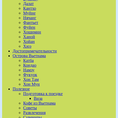
Далат
Кантхо
Муйне
Нячанг
Фантьет
Фуйен
Хошимин
Ханой
Хойан
Хюэ
Достопримечательности
Острова Вьетнама
Катба
Кондао
Намзу
Фукуок
Хон Там
Хон Мун
Полезное
Подготовка к поездке
Виза
Кофе из Вьетнама
Советы
Развлечения
Сувениры