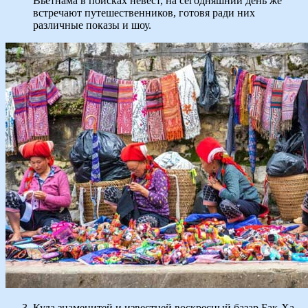
Вьетнама в поисках невест, на сегодняшний день же
встречают путешественников, готовя ради них
различные показы и шоу.
Куда знаменитей и известней воскресный базар Бак-Ха,