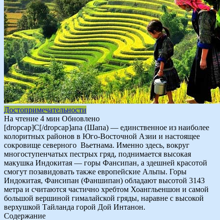
Достопримечательности
На чтение
4 мин
Обновлено
[dropcap]С[/dropcap]апа (Шапа) — единственное из наиболее
колоритных районов в Юго-Восточной Азии и настоящее
сокровище северного Вьетнама. Именно здесь, вокруг
многоступенчатых пестрых гряд, поднимается высокая
макушка Индокитая — горы Фансипан, а здешней красотой
смогут позавидовать также европейские Альпы. Горы
Индокитая, Фансипан (Фаншипан) обладают высотой 3143
метра и считаются частично хребтом Хоангльеншон и самой
большой вершиной гималайской гряды, наравне с высокой
верхушкой Тайланда горой Дой Интанон.
Содержание