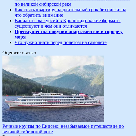
по великой сибирской реке
Как снять квартиру на длительный срок без риска: на
что обратить внимание
Варианты экскурсий в Кронштадт: какие форматы
существуют и чем они отличаются
Преимущества покупки апартаментов в городе у
моря
Что нужно знать перед полетом на самолете
Оцените статью
Речные круизы по Енисею: незабываемое путешествие по
великой сибирской реке