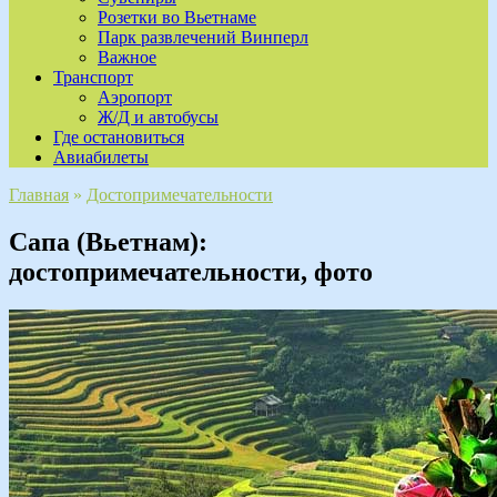
Розетки во Вьетнаме
Парк развлечений Винперл
Важное
Транспорт
Аэропорт
Ж/Д и автобусы
Где остановиться
Авиабилеты
Главная
»
Достопримечательности
Сапа (Вьетнам):
достопримечательности, фото