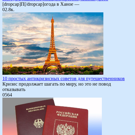
[dropcap]П[/dropcap]огода в Ханое —
0
2.8к.
10 простых антикризисных советов для путешественников
Кризис продолжает шагать по миру, но это не повод
отказывать
0
564