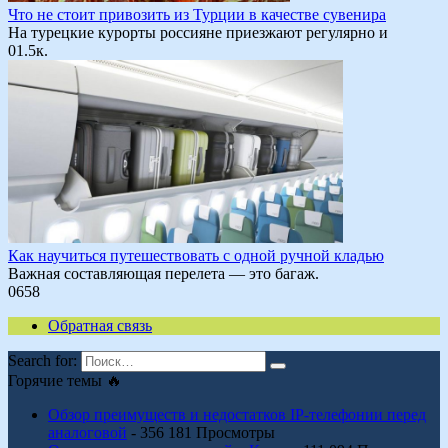
Что не стоит привозить из Турции в качестве сувенира
На турецкие курорты россияне приезжают регулярно и
0
1.5к.
Как научиться путешествовать с одной ручной кладью
Важная составляющая перелета — это багаж.
0
658
Обратная связь
Search for:
Горячие темы 🔥
Обзор преимуществ и недостатков IP-телефонии перед
аналоговой
- 356 181 Просмотры