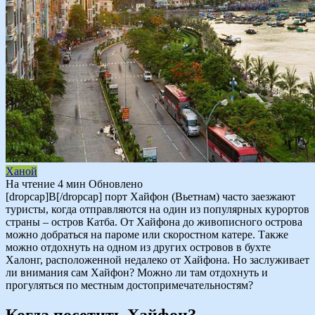
Ханой
На чтение
4 мин
Обновлено
[dropcap]В[/dropcap] порт Хайфон (Вьетнам) часто заезжают
туристы, когда отправляются на один из популярных курортов
страны – остров Катба. От Хайфона до живописного острова
можно добраться на пароме или скоростном катере. Также
можно отдохнуть на одном из других островов в бухте
Халонг, расположенной недалеко от Хайфона. Но заслуживает
ли внимания сам Хайфон? Можно ли там отдохнуть и
прогуляться по местным достопримечательностям?
Когда посетить Хайфон?