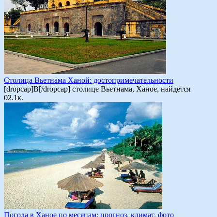
Столица Вьетнама Ханой: достопримечательности
[dropcap]В[/dropcap] столице Вьетнама, Ханое, найдется
0
2.1к.
Погода в Ханое по месяцам: прогноз, климат, фото