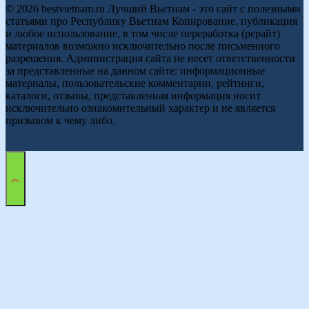
© 2026 bestvietnam.ru Лучший Вьетнам - это сайт с полезными
статьями про Республику Вьетнам Копирование, публикация
и любое использование, в том числе переработка (рерайт)
материалов возможно исключительно после письменного
разрешения. Администрация сайта не несет ответственности
за представленные на данном сайте: информационные
материалы, пользовательские комментарии, рейтинги,
каталоги, отзывы, представленная информация носит
исключительно ознакомительный характер и не является
призывом к чему либо.