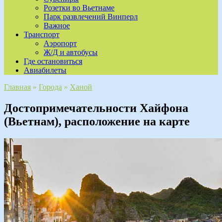
Розетки во Вьетнаме
Парк развлечений Винперл
Важное
Транспорт
Аэропорт
Ж/Д и автобусы
Где остановиться
Авиабилеты
Главная
»
Города
»
Ханой
Достопримечательности Хайфона
(Вьетнам), расположение на карте