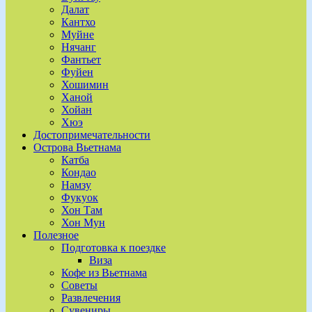
Далат
Кантхо
Муйне
Нячанг
Фантьет
Фуйен
Хошимин
Ханой
Хойан
Хюэ
Достопримечательности
Острова Вьетнама
Катба
Кондао
Намзу
Фукуок
Хон Там
Хон Мун
Полезное
Подготовка к поездке
Виза
Кофе из Вьетнама
Советы
Развлечения
Сувениры