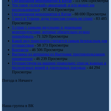
Организация мероприятий в Китае
- 111 094 Просмотры
Что такое «плоский» авиатариф, и кто может им
воспользоваться
- 97 454 Просмотры
Организация мероприятия в Китае
- 88 690 Просмотры
5 мест в Турции, куда туристам ездить не стоит
- 83 485
Просмотры
5 стран с самыми вкусными и дешевыми
морепродуктами, которые обязательно нужно
попробовать
- 71 329 Просмотры
Какой вид транспорта считается самым безопасным для
путешествия
- 58 373 Просмотры
Контакты
- 46 506 Просмотры
Вытяжка из артишока из Вьетнама: противопоказания,
применение
- 46 239 Просмотры
Путешествуем на машине правильно: список важных и
бесполезных вещей в длительных поездках
- 44 294
Просмотры
Погода в Нячанге
Наша группа в ВК