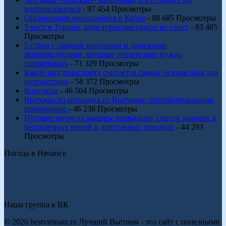
воспользоваться
- 97 454 Просмотры
Организация мероприятия в Китае
- 88 685 Просмотры
5 мест в Турции, куда туристам ездить не стоит
- 83 485
Просмотры
5 стран с самыми вкусными и дешевыми
морепродуктами, которые обязательно нужно
попробовать
- 71 329 Просмотры
Какой вид транспорта считается самым безопасным для
путешествия
- 58 372 Просмотры
Контакты
- 46 504 Просмотры
Вытяжка из артишока из Вьетнама: противопоказания,
применение
- 46 238 Просмотры
Путешествуем на машине правильно: список важных и
бесполезных вещей в длительных поездках
- 44 293
Просмотры
Погода в Нячанге
Наша группа в ВК
© 2026 bestvietnam.ru Лучший Вьетнам - это сайт с полезными