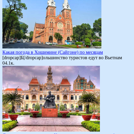
Какая погода в Хошимине (Сайгоне) по месяцам
[dropcap]Б[/dropcap]ольшинство туристов едут во Вьетнам
0
4.1к.