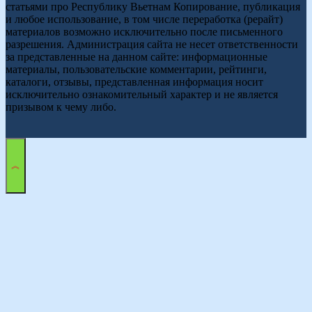
статьями про Республику Вьетнам Копирование, публикация
и любое использование, в том числе переработка (рерайт)
материалов возможно исключительно после письменного
разрешения. Администрация сайта не несет ответственности
за представленные на данном сайте: информационные
материалы, пользовательские комментарии, рейтинги,
каталоги, отзывы, представленная информация носит
исключительно ознакомительный характер и не является
призывом к чему либо.