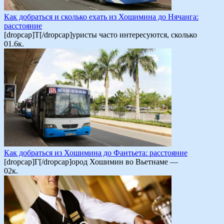
Как добраться и сколько ехать из Хошимина до Нячанга:
расстояние
[dropcap]Т[/dropcap]уристы часто интересуются, сколько
0
1.6к.
Как добраться из Хошимина до Фантьета: расстояние
[dropcap]Г[/dropcap]ород Хошимин во Вьетнаме —
0
2к.