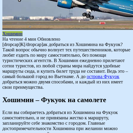
Хошимин
На чтение
4 мин
Обновлено
[dropcap]К[/dropcap]ак добраться из Хошимина на Фукуок?
Такой вопрос обычно волнует тех путешественников, которые
любят ездить по миру самостоятельно, без помощи
туристических агентств. В Хошимин ежедневно прилетают
сотни туристов, из любой страны мира найдутся удобные
маршруты сюда, и купить билет труда не составит. Ведь это –
самый большой город во Вьетнаме. А до
острова Фукуок
добраться можно двумя способами, и каждый из них имеет
свои преимущества.
Хошимин – Фукуок на самолете
Если вы собираетесь добраться из Хошимина на Фукуок
самостоятельно, и не привязаны жестко к маршруту,
запланируйте себе знакомство с городом. Главные
достопримечательности Хошимина при желании можно