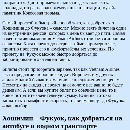
понравится. Достопримечательности здесь тоже есть:
водопады, озера, пагоды, жемчужные плантации, музей-
памятник Кокосовая тюрьма.
Самый простой и быстрый способ того, как добраться от
Хошимина до Фукуока – самолет. Можно взять билет на один
из внутренних рейсов, которых в день бывает до пяти. Самая
известная авиакомпания Vietnam Airlines отличается хорошим
сервисом. Хотя перелет до острова займет примерно час,
приятно провести его в комфортабельных условиях. По
прилету на Фукуок можно быстро добраться до
забронированного отеля на такси.
Билеты стоит приобретать заранее, так как Vietnam Airlines
часто предлагает хорошие скидки. Впрочем, и у других
авиакомпаний бывают заманчивые предложения по ценам.
Несмотря на скидки, перелет на самолете все равно не будет
дешевым. А если вы купите билет по обычной цене, то и
вовсе потратите значительную сумму. Если вы готовы
заплатить за комфорт и скорость, то авиамаршрут до Фукуока
– ваш выбор.
Хошимин – Фукуок, как добраться на
автобусе и водном транспорте