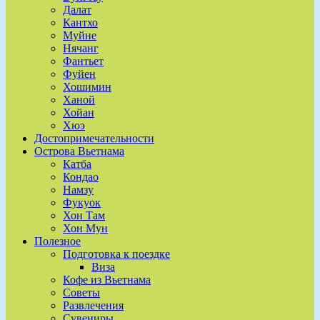
Далат
Кантхо
Муйне
Нячанг
Фантьет
Фуйен
Хошимин
Ханой
Хойан
Хюэ
Достопримечательности
Острова Вьетнама
Катба
Кондао
Намзу
Фукуок
Хон Там
Хон Мун
Полезное
Подготовка к поездке
Виза
Кофе из Вьетнама
Советы
Развлечения
Сувениры