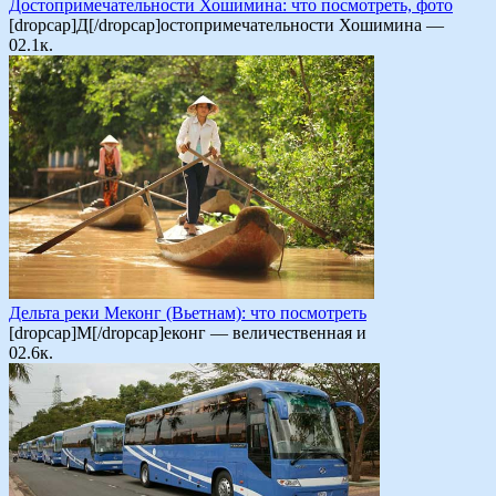
Достопримечательности Хошимина: что посмотреть, фото
[dropcap]Д[/dropcap]остопримечательности Хошимина —
0
2.1к.
Дельта реки Меконг (Вьетнам): что посмотреть
[dropcap]М[/dropcap]еконг — величественная и
0
2.6к.