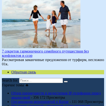
7 секретов гармоничного семейного путешествия без
конфликтов и ссор
Рассматривая заманчивые предложения от турфирм, несложно
0
1к.
Обратная связь
Search for:
Горячие темы 🔥
Обзор преимуществ и недостатков IP-телефонии перед
аналоговой
- 356 172 Просмотры
Организация мероприятий в Китае
- 111 068 Просмотры
Что такое «плоский» авиатариф, и кто может им