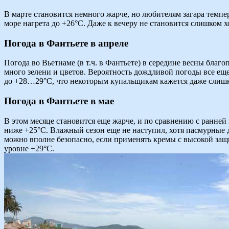
В марте становится немного жарче, но любителям загара темпе
море нагрета до +26°C. Даже к вечеру не становится слишком 
Погода в Фантьете в апреле
Погода во Вьетнаме (в т.ч. в Фантьете) в середине весны благ
много зелени и цветов. Вероятность дождливой погоды все еще
до +28…29°C, что некоторым купальщикам кажется даже слиш
Погода в Фантьете в мае
В этом месяце становится еще жарче, и по сравнению с ранней
ниже +25°C. Влажный сезон еще не наступил, хотя пасмурные д
можно вполне безопасно, если применять кремы с высокой защи
уровне +29°C.