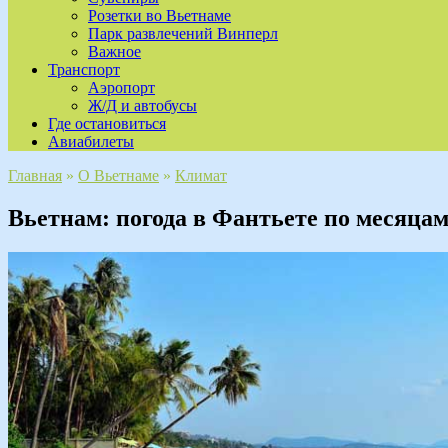
Розетки во Вьетнаме
Парк развлечений Винперл
Важное
Транспорт
Аэропорт
Ж/Д и автобусы
Где остановиться
Авиабилеты
Главная
»
О Вьетнаме
»
Климат
Вьетнам: погода в Фантьете по месяцам