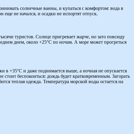
ринимать солнечные ванны, и купаться с комфортом: вода в
 еще не начался, и осадки не испортят отпуск.
 тысячи туристов. Солнце пригревает жарче, но зато повсюду
реднем днем, около +25°C по ночам. А море может прогреться
ки в +35°C и даже поднимается выше, а ночная не опускается
е стоит беспокоиться: дождь будет кратковременным. Загорать
ится теплая одежда. Температура морской воды остается на