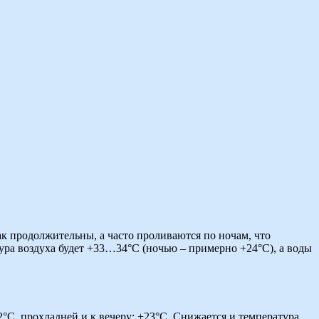
к продолжительны, а часто проливаются по ночам, что
тура воздуха будет +33…34°C (ночью – примерно +24°C), а воды
°C, прохладней и к вечеру: +23°C. Снижается и температура