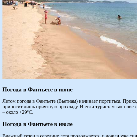
Погода в Фантьете в июне
Летом погода в Фантьете (Вьетнам) начинает портиться. Прих
приносит лишь приятную прохладу. И если туристам так повезе
– около +29°C.
Погода в Фантьете в июле
Влажный сезон в середине лета продолжается, и дожди уже сни