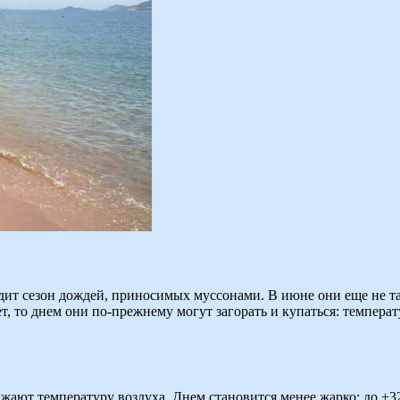
одит сезон дождей, приносимых муссонами. В июне они еще не та
т, то днем они по-прежнему могут загорать и купаться: темпера
жают температуру воздуха. Днем становится менее жарко: до +32