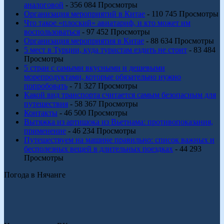
аналоговой
- 356 084 Просмотры
Организация мероприятий в Китае
- 110 745 Просмотры
Что такое «плоский» авиатариф, и кто может им
воспользоваться
- 97 452 Просмотры
Организация мероприятия в Китае
- 88 634 Просмотры
5 мест в Турции, куда туристам ездить не стоит
- 83 484
Просмотры
5 стран с самыми вкусными и дешевыми
морепродуктами, которые обязательно нужно
попробовать
- 71 327 Просмотры
Какой вид транспорта считается самым безопасным для
путешествия
- 58 367 Просмотры
Контакты
- 46 500 Просмотры
Вытяжка из артишока из Вьетнама: противопоказания,
применение
- 46 234 Просмотры
Путешествуем на машине правильно: список важных и
бесполезных вещей в длительных поездках
- 44 293
Просмотры
Погода в Нячанге