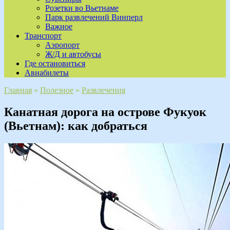
Розетки во Вьетнаме
Парк развлечений Винперл
Важное
Транспорт
Аэропорт
Ж/Д и автобусы
Где остановиться
Авиабилеты
Главная
»
Полезное
»
Развлечения
Канатная дорога на острове Фукуок
(Вьетнам): как добраться