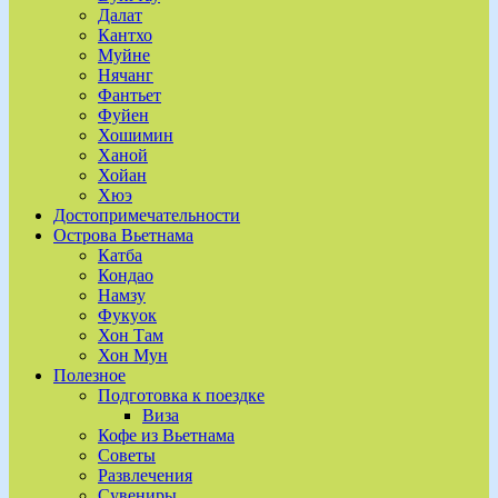
Далат
Кантхо
Муйне
Нячанг
Фантьет
Фуйен
Хошимин
Ханой
Хойан
Хюэ
Достопримечательности
Острова Вьетнама
Катба
Кондао
Намзу
Фукуок
Хон Там
Хон Мун
Полезное
Подготовка к поездке
Виза
Кофе из Вьетнама
Советы
Развлечения
Сувениры