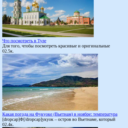
Что посмотреть в Туле
Для того, чтобы посмотреть красивые и оригинальные
0
2.5к.
Какая погода на Фукуоке (Вьетнам) в ноябре: температура
[dropcap]Ф[/dropcap]укуок – остров во Вьетнаме, который
0
2.4к.