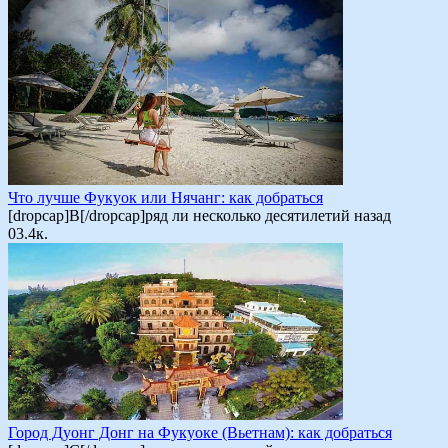
Что лучше Фукуок или Нячанг: как добраться
[dropcap]В[/dropcap]ряд ли несколько десятилетий назад
0
3.4к.
Город Дуонг Донг на Фукуоке (Вьетнам): как добраться