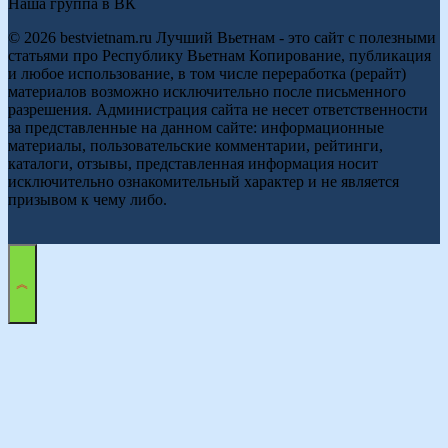
Наша группа в ВК
© 2026 bestvietnam.ru Лучший Вьетнам - это сайт с полезными
статьями про Республику Вьетнам Копирование, публикация
и любое использование, в том числе переработка (рерайт)
материалов возможно исключительно после письменного
разрешения. Администрация сайта не несет ответственности
за представленные на данном сайте: информационные
материалы, пользовательские комментарии, рейтинги,
каталоги, отзывы, представленная информация носит
исключительно ознакомительный характер и не является
призывом к чему либо.