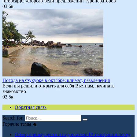
[dropcap]С[/dropcap]реди предложений туроператоров
0
3.6к.
Погода на Фукуоке в октябре: климат, развлечения
Если вы решили открыть для себя Вьетнам, начинать
знакомство
0
2.5к.
Обратная связь
Search for:
Горячие темы 🔥
Обзор преимуществ и недостатков IP-телефонии перед