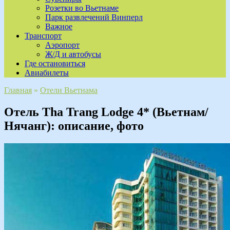
Розетки во Вьетнаме
Парк развлечений Винперл
Важное
Транспорт
Аэропорт
Ж/Д и автобусы
Где остановиться
Авиабилеты
Главная
»
Отели Вьетнама
Отель Tha Trang Lodge 4* (Bьетнам/
Нячанг): описание, фото