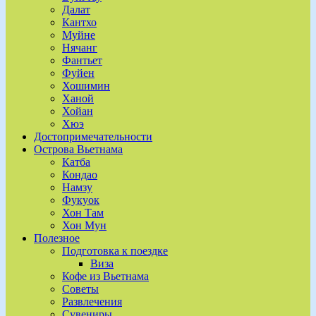
Далат
Кантхо
Муйне
Нячанг
Фантьет
Фуйен
Хошимин
Ханой
Хойан
Хюэ
Достопримечательности
Острова Вьетнама
Катба
Кондао
Намзу
Фукуок
Хон Там
Хон Мун
Полезное
Подготовка к поездке
Виза
Кофе из Вьетнама
Советы
Развлечения
Сувениры