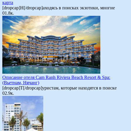
карта
[dropcap]Н[/dropcap]аходясь в поисках экзотики, многие
0
1.8к.
Описание отеля Cam Ranh Riviera Beach Resort & Spa:
(Вьетнам, Нячанг)
[dropcap]Т[/dropcap]уристам, которые находятся в поиске
0
2.9к.