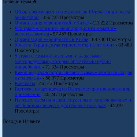
Горячие темы 🔥
Обзор преимуществ и недостатков IP-телефонии перед
аналоговой
- 356 225 Просмотры
Организация мероприятий в Китае
- 111 222 Просмотры
Что такое «плоский» авиатариф, и кто может им
воспользоваться
- 97 457 Просмотры
Организация мероприятия в Китае
- 88 730 Просмотры
5 мест в Турции, куда туристам ездить не стоит
- 83 488
Просмотры
5 стран с самыми вкусными и дешевыми
морепродуктами, которые обязательно нужно
попробовать
- 71 334 Просмотры
Какой вид транспорта считается самым безопасным для
путешествия
- 58 377 Просмотры
Контакты
- 46 512 Просмотры
Вытяжка из артишока из Вьетнама: противопоказания,
применение
- 46 247 Просмотры
Путешествуем на машине правильно: список важных и
бесполезных вещей в длительных поездках
- 44 297
Просмотры
Погода в Нячанге