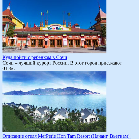
Куда пойти с ребенком в Сочи
Сочи – лучший курорт России. В этот город приезжают
0
1.3к.
Описание отеля MerPerle Hon Tam Resort (Нячанг, Вьетнам):