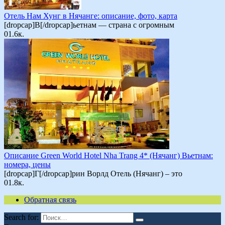
Отель Нам Хунг в Нячанге: описание, фото, карта
[dropcap]В[/dropcap]ьетнам — страна с огромным
0
1.6к.
Описание Green World Hotel Nha Trang 4* (Нячанг) Вьетнам:
номера, цены
[dropcap]Г[/dropcap]рин Ворлд Отель (Нячанг) – это
0
1.8к.
Обратная связь
Search for: