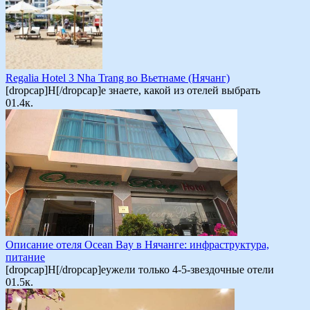
Regalia Hotel 3 Nha Trang во Вьетнаме (Нячанг)
[dropcap]Н[/dropcap]е знаете, какой из отелей выбрать
0
1.4к.
Описание отеля Ocean Bay в Нячанге: инфраструктура,
питание
[dropcap]Н[/dropcap]еужели только 4-5-звездочные отели
0
1.5к.