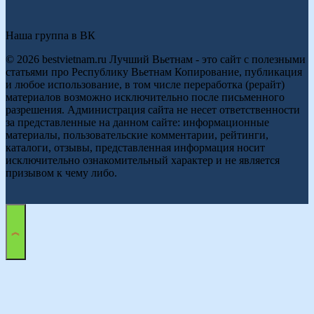
Наша группа в ВК
© 2026 bestvietnam.ru Лучший Вьетнам - это сайт с полезными
статьями про Республику Вьетнам Копирование, публикация
и любое использование, в том числе переработка (рерайт)
материалов возможно исключительно после письменного
разрешения. Администрация сайта не несет ответственности
за представленные на данном сайте: информационные
материалы, пользовательские комментарии, рейтинги,
каталоги, отзывы, представленная информация носит
исключительно ознакомительный характер и не является
призывом к чему либо.