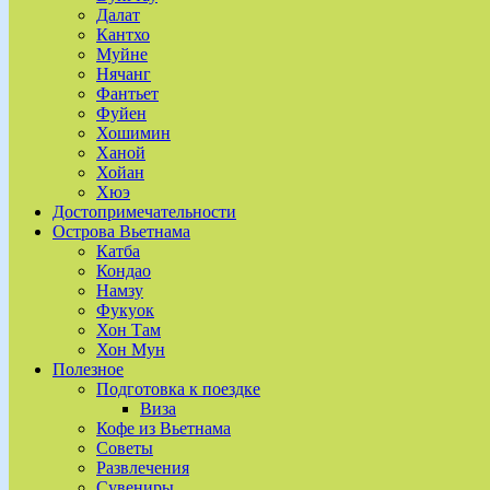
Далат
Кантхо
Муйне
Нячанг
Фантьет
Фуйен
Хошимин
Ханой
Хойан
Хюэ
Достопримечательности
Острова Вьетнама
Катба
Кондао
Намзу
Фукуок
Хон Там
Хон Мун
Полезное
Подготовка к поездке
Виза
Кофе из Вьетнама
Советы
Развлечения
Сувениры