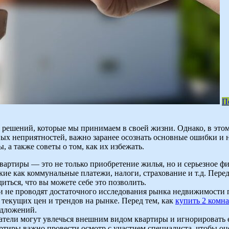
П
решений, которые мы принимаем в своей жизни. Однако, в этом
х неприятностей, важно заранее осознать основные ошибки и на
а также советы о том, как их избежать.
квартиры — это не только приобретение жилья, но и серьезное ф
кие как коммунальные платежи, налоги, страхование и т.д. Перед
ться, что вы можете себе это позволить.
и не проводят достаточного исследования рынка недвижимости 
 текущих цен и трендов на рынке. Перед тем, как
купить 2 комн
едложений.
атели могут увлечься внешним видом квартиры и игнорировать 
ртиры важно провести осмотр с участием специалиста, чтобы о