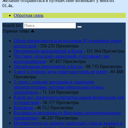
Желание отправиться в путешествие возникает у многих
0
1.4к.
Обратная связь
Search for:
Горячие темы 🔥
Обзор преимуществ и недостатков IP-телефонии перед
аналоговой
- 356 235 Просмотры
Организация мероприятий в Китае
- 111 264 Просмотры
Что такое «плоский» авиатариф, и кто может им
воспользоваться
- 97 457 Просмотры
Организация мероприятия в Китае
- 88 735 Просмотры
5 мест в Турции, куда туристам ездить не стоит
- 83 488
Просмотры
5 стран с самыми вкусными и дешевыми
морепродуктами, которые обязательно нужно
попробовать
- 71 334 Просмотры
Какой вид транспорта считается самым безопасным для
путешествия
- 58 377 Просмотры
Контакты
- 46 512 Просмотры
Вытяжка из артишока из Вьетнама: противопоказания,
применение
- 46 247 Просмотры
Путешествуем на машине правильно: список важных и