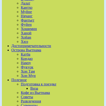
Далат
Кантхо
Муйне
Нячанг
Фантьет
Фуйен
Хошимин
Ханой
Хойан
Хюэ
Достопримечательности
Острова Вьетнама
Катба
Кондао
Намзу
Фукуок
Хон Там
Хон Мун
Полезное
Подготовка к поездке
Виза
Кофе из Вьетнама
Советы
Развлечения
Сувениры