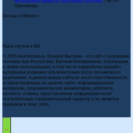
бесполезных вещей в длительных поездках
- 44 297
Просмотры
Погода в Нячанге
Наша группа в ВК
© 2026 bestvietnam.ru Лучший Вьетнам - это сайт с полезными
статьями про Республику Вьетнам Копирование, публикация
и любое использование, в том числе переработка (рерайт)
материалов возможно исключительно после письменного
разрешения. Администрация сайта не несет ответственности
за представленные на данном сайте: информационные
материалы, пользовательские комментарии, рейтинги,
каталоги, отзывы, представленная информация носит
исключительно ознакомительный характер и не является
призывом к чему либо.