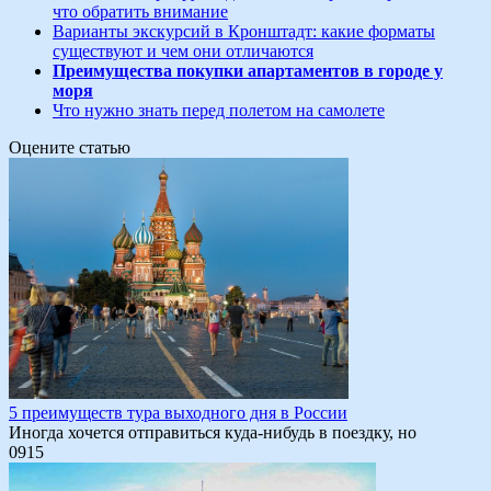
что обратить внимание
Варианты экскурсий в Кронштадт: какие форматы
существуют и чем они отличаются
Преимущества покупки апартаментов в городе у
моря
Что нужно знать перед полетом на самолете
Оцените статью
5 преимуществ тура выходного дня в России
Иногда хочется отправиться куда-нибудь в поездку, но
0
915