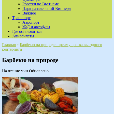
Розетки во Вьетнаме
Парк развлечений Винперл
Важное
Транспорт
Аэропорт
Ж/Д и автобусы
Где остановиться
Авиабилеты
Главная
»
Барбекю на природе: преимущества выездного
кейтеринга
Барбекю на природе
На чтение
мин
Обновлено