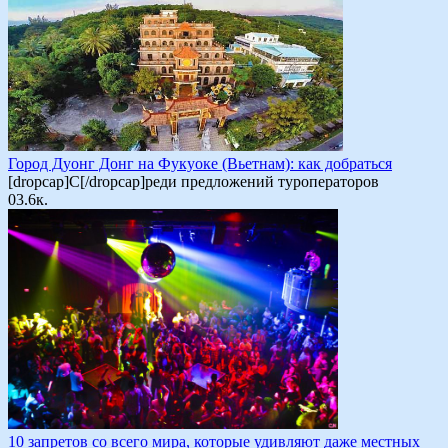
Город Дуонг Донг на Фукуоке (Вьетнам): как добраться
[dropcap]С[/dropcap]реди предложений туроператоров
0
3.6к.
10 запретов со всего мира, которые удивляют даже местных