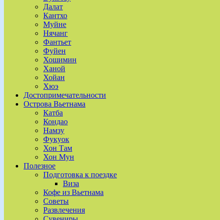
Далат
Кантхо
Муйне
Нячанг
Фантьет
Фуйен
Хошимин
Ханой
Хойан
Хюэ
Достопримечательности
Острова Вьетнама
Катба
Кондао
Намзу
Фукуок
Хон Там
Хон Мун
Полезное
Подготовка к поездке
Виза
Кофе из Вьетнама
Советы
Развлечения
Сувениры