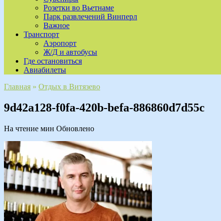
Розетки во Вьетнаме
Парк развлечений Винперл
Важное
Транспорт
Аэропорт
Ж/Д и автобусы
Где остановиться
Авиабилеты
Главная
»
Отдых в Витязево
9d42a128-f0fa-420b-befa-886860d7d55c
На чтение
мин
Обновлено