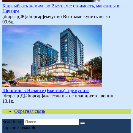
Как выбрать жемчуг во Вьетнаме: стоимость, магазины в
Нячанге
[dropcap]Ж[/dropcap]емчуг во Вьетнаме купить легко
0
9.6к.
Шоппинг в Нячанге (Вьетнам): где купить
[dropcap]Д[/dropcap]аже если вы не планируете шопинг
1
3.1к.
Обратная связь
Search for:
Горячие темы 🔥