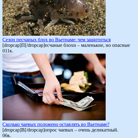
Сезон песчаных блох во Вьетнаме: чем защититься
[dropcap]П[/dropcap]есчаные блохи – маленькие, но опасные
0
11к.
Сколько чаевых положено оставлять во Вьетнаме?
[dropcap]В[/dropcap]опрос чаевых – очень деликатный.
0
6к.