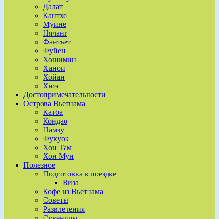
Далат
Кантхо
Муйне
Нячанг
Фантьет
Фуйен
Хошимин
Ханой
Хойан
Хюэ
Достопримечательности
Острова Вьетнама
Катба
Кондао
Намзу
Фукуок
Хон Там
Хон Мун
Полезное
Подготовка к поездке
Виза
Кофе из Вьетнама
Советы
Развлечения
Сувениры