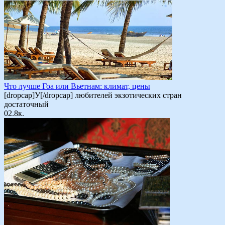
Что лучше Гоа или Вьетнам: климат, цены
[dropcap]У[/dropcap] любителей экзотических стран
достаточный
0
2.8к.