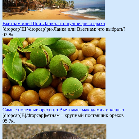
Вьетнам или Шри-Ланка: что лучше для отдыха
[dropcap]Ш[/dropcap]ри-Ланка или Вьетнам: что выбрать?
0
2.8к.
Самые полезные орехи во Вьетнаме: макадамия и кешью
[dropcap]В[/dropcap]ьетнам – крупный поставщик орехов
0
5.7к.