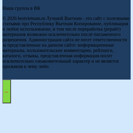
Наша группа в ВК
© 2026 bestvietnam.ru Лучший Вьетнам - это сайт с полезными
статьями про Республику Вьетнам Копирование, публикация
и любое использование, в том числе переработка (рерайт)
материалов возможно исключительно после письменного
разрешения. Администрация сайта не несет ответственности
за представленные на данном сайте: информационные
материалы, пользовательские комментарии, рейтинги,
каталоги, отзывы, представленная информация носит
исключительно ознакомительный характер и не является
призывом к чему либо.