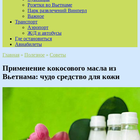
Розетки во Вьетнаме
Парк развлечений Винперл
Важное
Транспорт
Аэропорт
Ж/Д и автобусы
Где остановиться
Авиабилеты
Главная
»
Полезное
»
Советы
Применение кокосового масла из
Вьетнама: чудо средство для кожи