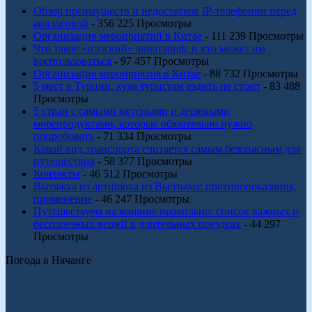
Обзор преимуществ и недостатков IP-телефонии перед
аналоговой
- 356 225 Просмотры
Организация мероприятий в Китае
- 111 239 Просмотры
Что такое «плоский» авиатариф, и кто может им
воспользоваться
- 97 457 Просмотры
Организация мероприятия в Китае
- 88 732 Просмотры
5 мест в Турции, куда туристам ездить не стоит
- 83 488
Просмотры
5 стран с самыми вкусными и дешевыми
морепродуктами, которые обязательно нужно
попробовать
- 71 334 Просмотры
Какой вид транспорта считается самым безопасным для
путешествия
- 58 377 Просмотры
Контакты
- 46 512 Просмотры
Вытяжка из артишока из Вьетнама: противопоказания,
применение
- 46 247 Просмотры
Путешествуем на машине правильно: список важных и
бесполезных вещей в длительных поездках
- 44 297
Просмотры
Погода в Нячанге