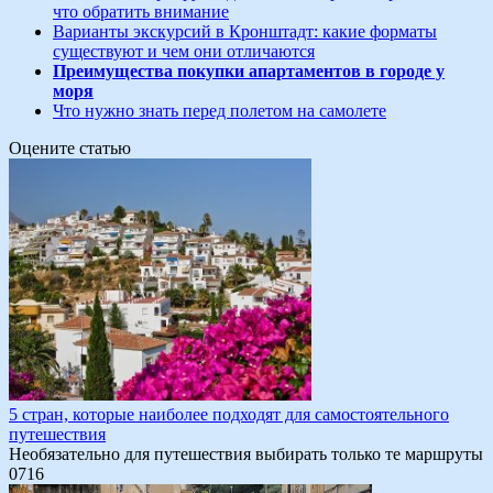
что обратить внимание
Варианты экскурсий в Кронштадт: какие форматы
существуют и чем они отличаются
Преимущества покупки апартаментов в городе у
моря
Что нужно знать перед полетом на самолете
Оцените статью
5 стран, которые наиболее подходят для самостоятельного
путешествия
Необязательно для путешествия выбирать только те маршруты
0
716