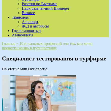
Розетки во Вьетнаме
Парк развлечений Винперл
Важное
Транспорт
Аэропорт
Ж/Д и автобусы
Где остановиться
Авиабилеты
Главная
»
10 идеальных профессий для тех, кто хочет
провести жизнь в путешествиях
Специалист тестирования в турфирме
На чтение
мин
Обновлено