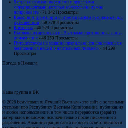
5 стран с самыми вкусными и дешевыми
морепродуктами, которые обязательно нужно
попробовать
- 71 342 Просмотры
Какой вид транспорта считается самым безопасным для
путешествия
- 58 378 Просмотры
Контакты
- 46 523 Просмотры
Вытяжка из артишока из Вьетнама: противопоказания,
применение
- 46 259 Просмотры
Путешествуем на машине правильно: список важных и
бесполезных вещей в длительных поездках
- 44 299
Просмотры
Погода в Нячанге
Наша группа в ВК
© 2026 bestvietnam.ru Лучший Вьетнам - это сайт с полезными
статьями про Республику Вьетнам Копирование, публикация
и любое использование, в том числе переработка (рерайт)
материалов возможно исключительно после письменного
разрешения. Администрация сайта не несет ответственности
за представленные на данном сайте: информационные