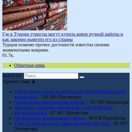
Где в Турции туристы могут купить ковер ручной работы и
как законно вывезти его из страны
Турция помимо прочих достоинств известна своими
знаменитыми коврами.
0
1.7к.
Обратная связь
Search for:
Горячие темы 🔥
Обзор преимуществ и недостатков IP-телефонии перед
аналоговой
- 356 380 Просмотры
Организация мероприятий в Китае
- 111 599 Просмотры
Что такое «плоский» авиатариф, и кто может им
воспользоваться
- 97 462 Просмотры
Организация мероприятия в Китае
- 88 838 Просмотры
5 мест в Турции, куда туристам ездить не стоит
- 83 495
Просмотры