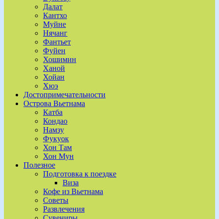
Далат
Кантхо
Муйне
Нячанг
Фантьет
Фуйен
Хошимин
Ханой
Хойан
Хюэ
Достопримечательности
Острова Вьетнама
Катба
Кондао
Намзу
Фукуок
Хон Там
Хон Мун
Полезное
Подготовка к поездке
Виза
Кофе из Вьетнама
Советы
Развлечения
Сувениры