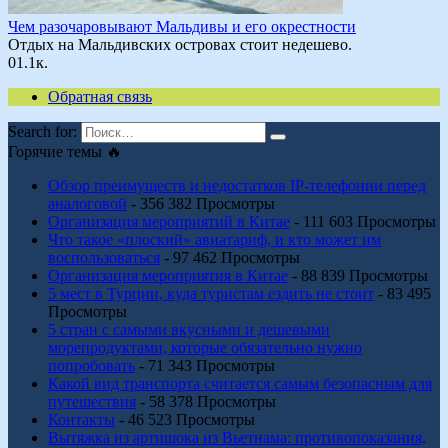
Чем разочаровывают Мальдивы и его окрестности
Отдых на Мальдивских островах стоит недешево.
0
1.1к.
Обратная связь
Search for:
Горячие темы 🔥
Обзор преимуществ и недостатков IP-телефонии перед
аналоговой
- 356 382 Просмотры
Организация мероприятий в Китае
- 111 603 Просмотры
Что такое «плоский» авиатариф, и кто может им
воспользоваться
- 97 462 Просмотры
Организация мероприятия в Китае
- 88 839 Просмотры
5 мест в Турции, куда туристам ездить не стоит
- 83 495
Просмотры
5 стран с самыми вкусными и дешевыми
морепродуктами, которые обязательно нужно
попробовать
- 71 343 Просмотры
Какой вид транспорта считается самым безопасным для
путешествия
- 58 378 Просмотры
Контакты
- 46 523 Просмотры
Вытяжка из артишока из Вьетнама: противопоказания,