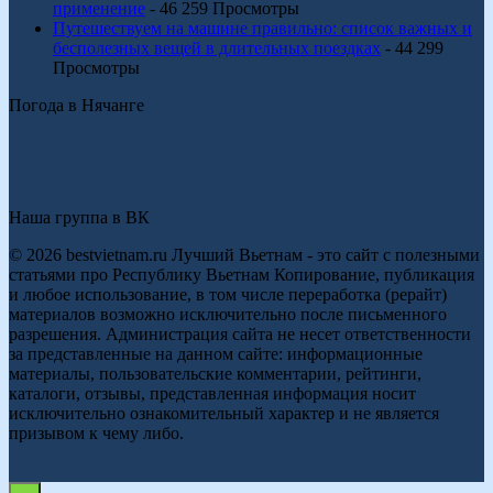
применение
- 46 259 Просмотры
Путешествуем на машине правильно: список важных и
бесполезных вещей в длительных поездках
- 44 299
Просмотры
Погода в Нячанге
Наша группа в ВК
© 2026 bestvietnam.ru Лучший Вьетнам - это сайт с полезными
статьями про Республику Вьетнам Копирование, публикация
и любое использование, в том числе переработка (рерайт)
материалов возможно исключительно после письменного
разрешения. Администрация сайта не несет ответственности
за представленные на данном сайте: информационные
материалы, пользовательские комментарии, рейтинги,
каталоги, отзывы, представленная информация носит
исключительно ознакомительный характер и не является
призывом к чему либо.