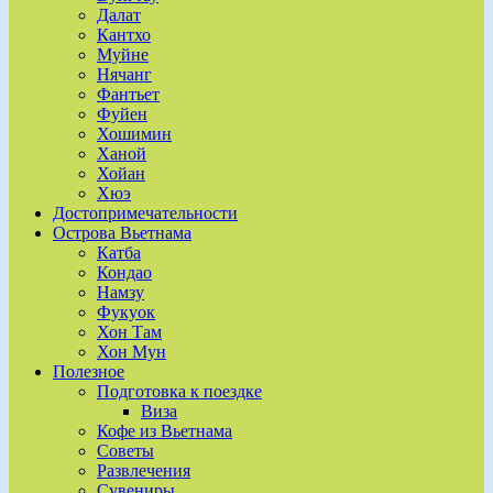
Далат
Кантхо
Муйне
Нячанг
Фантьет
Фуйен
Хошимин
Ханой
Хойан
Хюэ
Достопримечательности
Острова Вьетнама
Катба
Кондао
Намзу
Фукуок
Хон Там
Хон Мун
Полезное
Подготовка к поездке
Виза
Кофе из Вьетнама
Советы
Развлечения
Сувениры