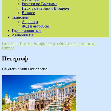
Розетки во Вьетнаме
Парк развлечений Винперл
Важное
Транспорт
Аэропорт
Ж/Д и автобусы
Где остановиться
Авиабилеты
Главная
»
11 мест, которые надо обязательно посетить в
Питере
Петергоф
На чтение
мин
Обновлено