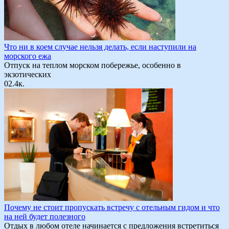
Что ни в коем случае нельзя делать, если наступили на
морского ежа
Отпуск на теплом морском побережье, особенно в
экзотических
0
2.4к.
Почему не стоит пропускать встречу с отельным гидом и что
на ней будет полезного
Отдых в любом отеле начинается с предложения встретиться