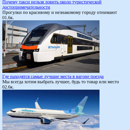
Почему такси нельзя ловить около туристической
достопримечательности
Прогулки по красивому и незнакомому городу отнимают
0
1.6к.
Где находятся самые лучшие места в вагоне поезда
Мы всегда хотим выбрать лучшее, будь то товар или место
0
2.6к.