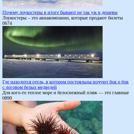
Почему лоукостеры в итоге бывают не так уж и дешевы
Лоукостеры – это авиакомпании, которые продают билеты
0
674
Где находится отель, в котором постояльцы ночуют бок о бок
с логовом белых медведей
Для кого-то теплое море и белоснежный пляж — это главные
0
890