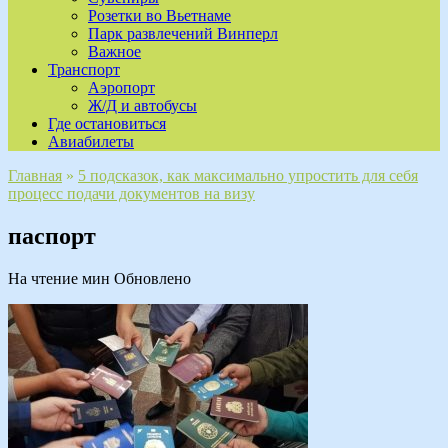
Розетки во Вьетнаме
Парк развлечений Винперл
Важное
Транспорт
Аэропорт
Ж/Д и автобусы
Где остановиться
Авиабилеты
Главная
»
5 подсказок, как максимально упростить для себя
процесс подачи документов на визу
паспорт
На чтение
мин
Обновлено