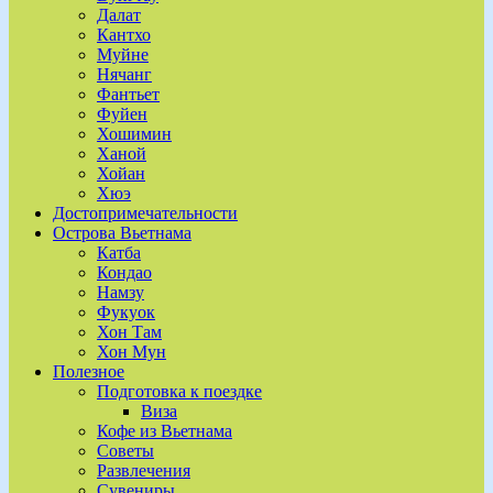
Далат
Кантхо
Муйне
Нячанг
Фантьет
Фуйен
Хошимин
Ханой
Хойан
Хюэ
Достопримечательности
Острова Вьетнама
Катба
Кондао
Намзу
Фукуок
Хон Там
Хон Мун
Полезное
Подготовка к поездке
Виза
Кофе из Вьетнама
Советы
Развлечения
Сувениры