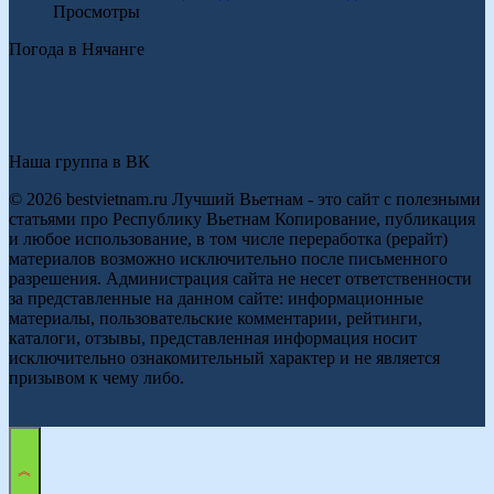
Просмотры
Погода в Нячанге
Наша группа в ВК
© 2026 bestvietnam.ru Лучший Вьетнам - это сайт с полезными
статьями про Республику Вьетнам Копирование, публикация
и любое использование, в том числе переработка (рерайт)
материалов возможно исключительно после письменного
разрешения. Администрация сайта не несет ответственности
за представленные на данном сайте: информационные
материалы, пользовательские комментарии, рейтинги,
каталоги, отзывы, представленная информация носит
исключительно ознакомительный характер и не является
призывом к чему либо.