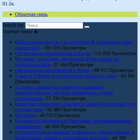
0
1.1к.
Обратная связь
Search for:
Горячие темы 🔥
Обзор преимуществ и недостатков IP-телефонии перед
аналоговой
- 356 559 Просмотры
Организация мероприятий в Китае
- 111 850 Просмотры
Что такое «плоский» авиатариф, и кто может им
воспользоваться
- 97 464 Просмотры
Организация мероприятия в Китае
- 88 912 Просмотры
5 мест в Турции, куда туристам ездить не стоит
- 83 496
Просмотры
5 стран с самыми вкусными и дешевыми
морепродуктами, которые обязательно нужно
попробовать
- 71 350 Просмотры
Какой вид транспорта считается самым безопасным для
путешествия
- 58 380 Просмотры
Контакты
- 46 533 Просмотры
Вытяжка из артишока из Вьетнама: противопоказания,
применение
- 46 269 Просмотры
Путешествуем на машине правильно: список важных и
бесполезных вещей в длительных поездках
- 44 300