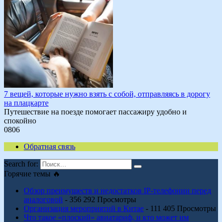
7 вещей, которые нужно взять с собой, отправляясь в дорогу
на плацкарте
Путешествие на поезде помогает пассажиру удобно и
спокойно
0
806
Обратная связь
Search for:
Горячие темы 🔥
Обзор преимуществ и недостатков IP-телефонии перед
аналоговой
- 356 292 Просмотры
Организация мероприятий в Китае
- 111 405 Просмотры
Что такое «плоский» авиатариф, и кто может им