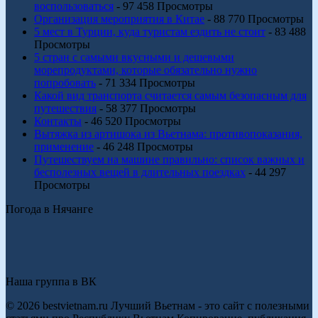
воспользоваться
- 97 458 Просмотры
Организация мероприятия в Китае
- 88 770 Просмотры
5 мест в Турции, куда туристам ездить не стоит
- 83 488
Просмотры
5 стран с самыми вкусными и дешевыми
морепродуктами, которые обязательно нужно
попробовать
- 71 334 Просмотры
Какой вид транспорта считается самым безопасным для
путешествия
- 58 377 Просмотры
Контакты
- 46 520 Просмотры
Вытяжка из артишока из Вьетнама: противопоказания,
применение
- 46 248 Просмотры
Путешествуем на машине правильно: список важных и
бесполезных вещей в длительных поездках
- 44 297
Просмотры
Погода в Нячанге
Наша группа в ВК
© 2026 bestvietnam.ru Лучший Вьетнам - это сайт с полезными