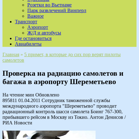
Розетки во Вьетнаме
Парк развлечений Винперл
Важное
Транспорт
Аэропорт
Ж/Д и автобусы
Где остановиться
Авиабилеты
Главная
»
5 примет, в которые до сих пор верят пилоты
самолетов
Проверка на радиацию самолетов и
багажа в аэропорту Шереметьево
На чтение
мин
Обновлено
895811 01.04.2011 Сотрудник таможенной службы
международного аэропорта "Шереметьево" проводит
радиационный контроль шасси самолета Боинг 767-300,
прибывшего рейсом в Москву из Токио. Антон Денисов /
РИА Новости