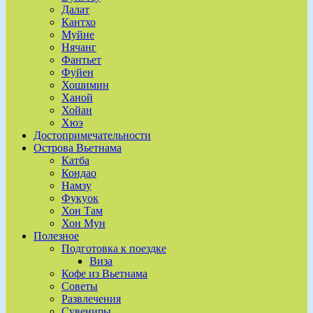
Далат
Кантхо
Муйне
Нячанг
Фантьет
Фуйен
Хошимин
Ханой
Хойан
Хюэ
Достопримечательности
Острова Вьетнама
Катба
Кондао
Намзу
Фукуок
Хон Там
Хон Мун
Полезное
Подготовка к поездке
Виза
Кофе из Вьетнама
Советы
Развлечения
Сувениры