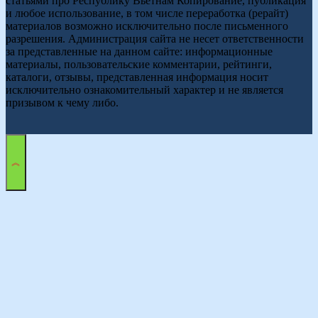
статьями про Республику Вьетнам Копирование, публикация
и любое использование, в том числе переработка (рерайт)
материалов возможно исключительно после письменного
разрешения. Администрация сайта не несет ответственности
за представленные на данном сайте: информационные
материалы, пользовательские комментарии, рейтинги,
каталоги, отзывы, представленная информация носит
исключительно ознакомительный характер и не является
призывом к чему либо.