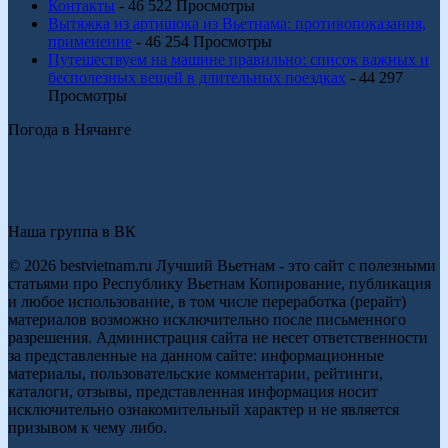
Контакты
- 46 522 Просмотры
Вытяжка из артишока из Вьетнама: противопоказания,
применение
- 46 254 Просмотры
Путешествуем на машине правильно: список важных и
бесполезных вещей в длительных поездках
- 44 297
Просмотры
Погода в Нячанге
Наша группа в ВК
© 2026 bestvietnam.ru Лучший Вьетнам - это сайт с полезными
статьями про Республику Вьетнам Копирование, публикация
и любое использование, в том числе переработка (рерайт)
материалов возможно исключительно после письменного
разрешения. Администрация сайта не несет ответственности
за представленные на данном сайте: информационные
материалы, пользовательские комментарии, рейтинги,
каталоги, отзывы, представленная информация носит
исключительно ознакомительный характер и не является
призывом к чему либо.