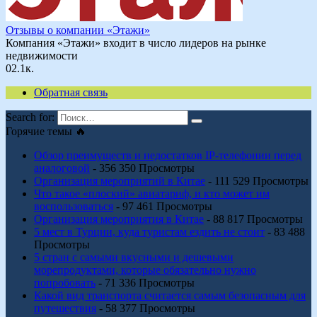
Отзывы о компании «Этажи»
Компания «Этажи» входит в число лидеров на рынке
недвижимости
0
2.1к.
Обратная связь
Search for:
Горячие темы 🔥
Обзор преимуществ и недостатков IP-телефонии перед
аналоговой
- 356 350 Просмотры
Организация мероприятий в Китае
- 111 529 Просмотры
Что такое «плоский» авиатариф, и кто может им
воспользоваться
- 97 461 Просмотры
Организация мероприятия в Китае
- 88 817 Просмотры
5 мест в Турции, куда туристам ездить не стоит
- 83 488
Просмотры
5 стран с самыми вкусными и дешевыми
морепродуктами, которые обязательно нужно
попробовать
- 71 336 Просмотры
Какой вид транспорта считается самым безопасным для
путешествия
- 58 377 Просмотры