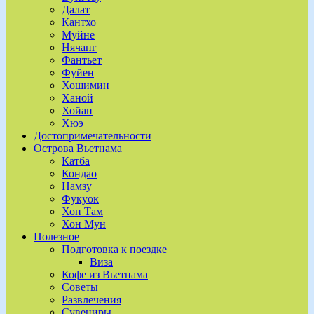
Далат
Кантхо
Муйне
Нячанг
Фантьет
Фуйен
Хошимин
Ханой
Хойан
Хюэ
Достопримечательности
Острова Вьетнама
Катба
Кондао
Намзу
Фукуок
Хон Там
Хон Мун
Полезное
Подготовка к поездке
Виза
Кофе из Вьетнама
Советы
Развлечения
Сувениры