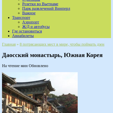
Розетки во Вьетнаме
Парк развлечений Винперл
Важное
Транспорт
Аэропорт
Ж/Д и автобусы
Где остановиться
Авиабилеты
Главная
»
8 потрясающих мест в мире, чтобы поймать дзен
Даосский монастырь, Южная Корея
На чтение
мин
Обновлено