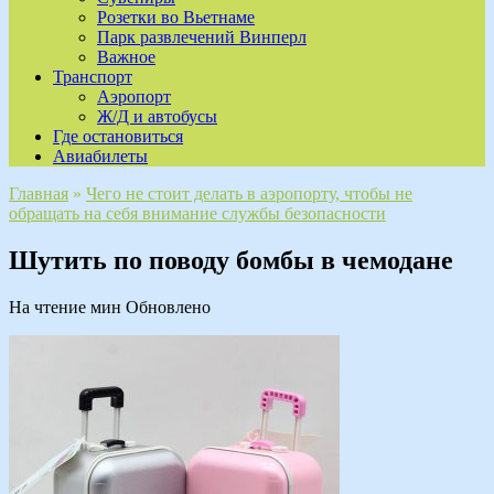
Розетки во Вьетнаме
Парк развлечений Винперл
Важное
Транспорт
Аэропорт
Ж/Д и автобусы
Где остановиться
Авиабилеты
Главная
»
Чего не стоит делать в аэропорту, чтобы не
обращать на себя внимание службы безопасности
Шутить по поводу бомбы в чемодане
На чтение
мин
Обновлено