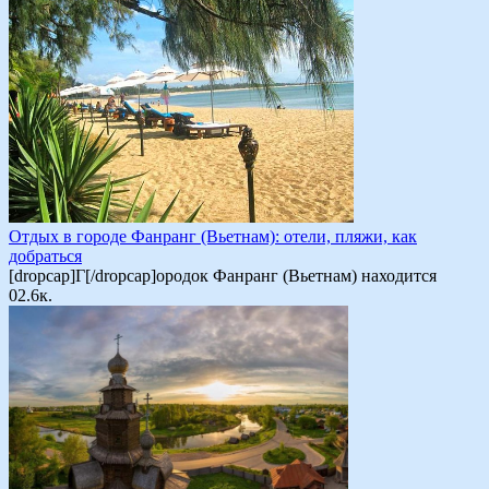
Отдых в городе Фанранг (Вьетнам): отели, пляжи, как
добраться
[dropcap]Г[/dropcap]ородок Фанранг (Вьетнам) находится
0
2.6к.