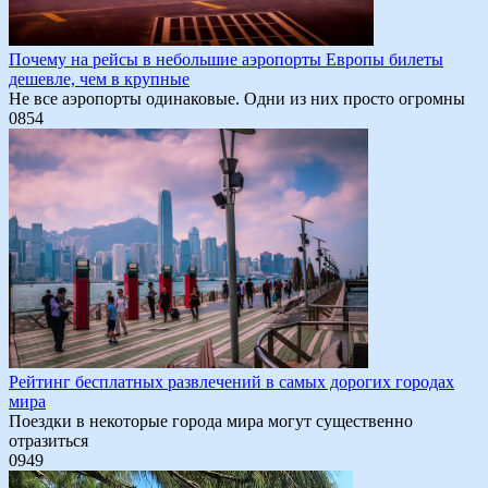
Почему на рейсы в небольшие аэропорты Европы билеты
дешевле, чем в крупные
Не все аэропорты одинаковые. Одни из них просто огромны
0
854
Рейтинг бесплатных развлечений в самых дорогих городах
мира
Поездки в некоторые города мира могут существенно
отразиться
0
949