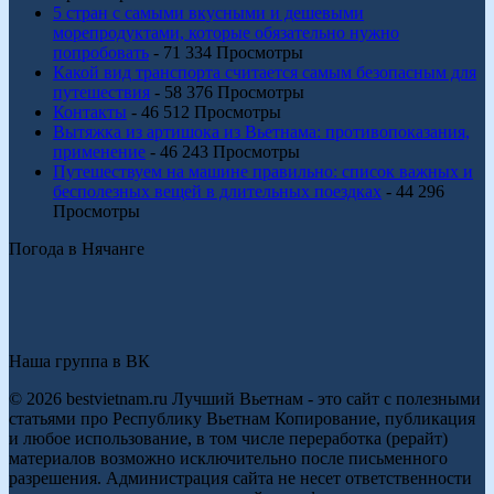
5 стран с самыми вкусными и дешевыми
морепродуктами, которые обязательно нужно
попробовать
- 71 334 Просмотры
Какой вид транспорта считается самым безопасным для
путешествия
- 58 376 Просмотры
Контакты
- 46 512 Просмотры
Вытяжка из артишока из Вьетнама: противопоказания,
применение
- 46 243 Просмотры
Путешествуем на машине правильно: список важных и
бесполезных вещей в длительных поездках
- 44 296
Просмотры
Погода в Нячанге
Наша группа в ВК
© 2026 bestvietnam.ru Лучший Вьетнам - это сайт с полезными
статьями про Республику Вьетнам Копирование, публикация
и любое использование, в том числе переработка (рерайт)
материалов возможно исключительно после письменного
разрешения. Администрация сайта не несет ответственности