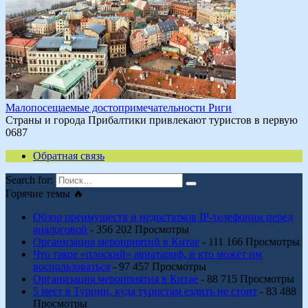
Малопосещаемые достопримечательности Риги
Страны и города Прибалтики привлекают туристов в первую
0
687
Обратная связь
Search for:
Горячие темы 🔥
Обзор преимуществ и недостатков IP-телефонии перед
аналоговой
- 356 202 Просмотры
Организация мероприятий в Китае
- 111 166 Просмотры
Что такое «плоский» авиатариф, и кто может им
воспользоваться
- 97 457 Просмотры
Организация мероприятия в Китае
- 88 715 Просмотры
5 мест в Турции, куда туристам ездить не стоит
- 83 488
Просмотры