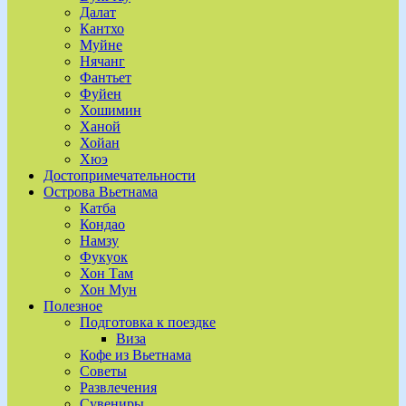
Далат
Кантхо
Муйне
Нячанг
Фантьет
Фуйен
Хошимин
Ханой
Хойан
Хюэ
Достопримечательности
Острова Вьетнама
Катба
Кондао
Намзу
Фукуок
Хон Там
Хон Мун
Полезное
Подготовка к поездке
Виза
Кофе из Вьетнама
Советы
Развлечения
Сувениры