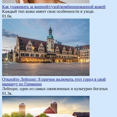
Как ухаживать за жирной/сухой/комбинированной кожей
Каждый тип кожи имеет свои особенности в уходе.
0
1.6к.
Откройте Лейпциг: 8 причин включить этот город в свой
маршрут по Германии
Лейпциг, один из самых оживленных и культурно богатых
0
1.3к.