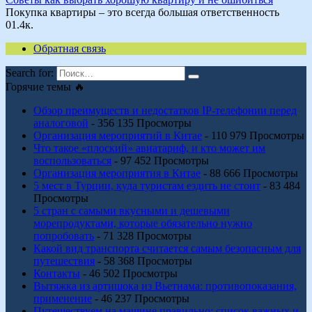
Покупка квартиры – это всегда большая ответственность
0
1.4к.
Обратная связь
Search for:
Горячие темы 🔥
Обзор преимуществ и недостатков IP-телефонии перед
аналоговой
- 356 135 Просмотры
Организация мероприятий в Китае
- 110 979 Просмотры
Что такое «плоский» авиатариф, и кто может им
воспользоваться
- 97 452 Просмотры
Организация мероприятия в Китае
- 88 666 Просмотры
5 мест в Турции, куда туристам ездить не стоит
- 83 484
Просмотры
5 стран с самыми вкусными и дешевыми
морепродуктами, которые обязательно нужно
попробовать
- 71 328 Просмотры
Какой вид транспорта считается самым безопасным для
путешествия
- 58 368 Просмотры
Контакты
- 46 502 Просмотры
Вытяжка из артишока из Вьетнама: противопоказания,
применение
- 46 237 Просмотры
Путешествуем на машине правильно: список важных и