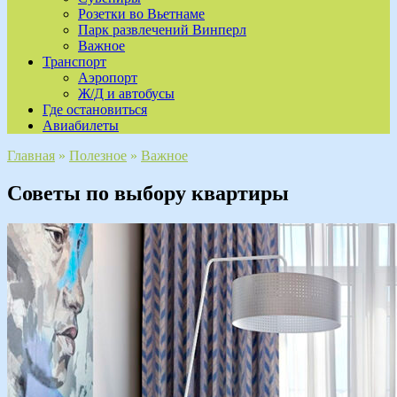
Розетки во Вьетнаме
Парк развлечений Винперл
Важное
Транспорт
Аэропорт
Ж/Д и автобусы
Где остановиться
Авиабилеты
Главная
»
Полезное
»
Важное
Советы по выбору квартиры