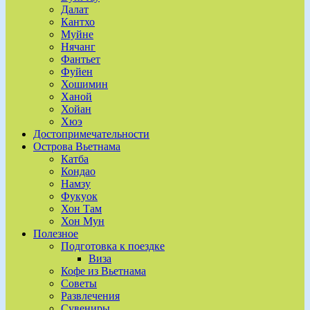
Далат
Кантхо
Муйне
Нячанг
Фантьет
Фуйен
Хошимин
Ханой
Хойан
Хюэ
Достопримечательности
Острова Вьетнама
Катба
Кондао
Намзу
Фукуок
Хон Там
Хон Мун
Полезное
Подготовка к поездке
Виза
Кофе из Вьетнама
Советы
Развлечения
Сувениры