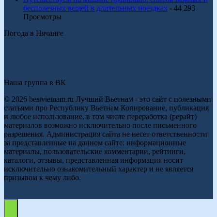
бесполезных вещей в длительных поездках
- 44 293
Просмотры
Погода в Нячанге
Наша группа в ВК
© 2026 bestvietnam.ru Лучший Вьетнам - это сайт с полезными
статьями про Республику Вьетнам Копирование, публикация
и любое использование, в том числе переработка (рерайт)
материалов возможно исключительно после письменного
разрешения. Администрация сайта не несет ответственности
за представленные на данном сайте: информационные
материалы, пользовательские комментарии, рейтинги,
каталоги, отзывы, представленная информация носит
исключительно ознакомительный характер и не является
призывом к чему либо.