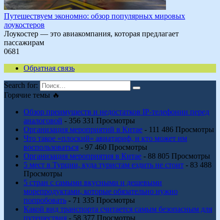
Путешествуем экономно: обзор популярных мировых
лоукостеров
Лоукостер — это авиакомпания, которая предлагает
пассажирам
0
681
Обратная связь
Search for:
Горячие темы 🔥
Обзор преимуществ и недостатков IP-телефонии перед
аналоговой
- 356 331 Просмотры
Организация мероприятий в Китае
- 111 486 Просмотры
Что такое «плоский» авиатариф, и кто может им
воспользоваться
- 97 460 Просмотры
Организация мероприятия в Китае
- 88 805 Просмотры
5 мест в Турции, куда туристам ездить не стоит
- 83 488
Просмотры
5 стран с самыми вкусными и дешевыми
морепродуктами, которые обязательно нужно
попробовать
- 71 335 Просмотры
Какой вид транспорта считается самым безопасным для
путешествия
- 58 377 Просмотры