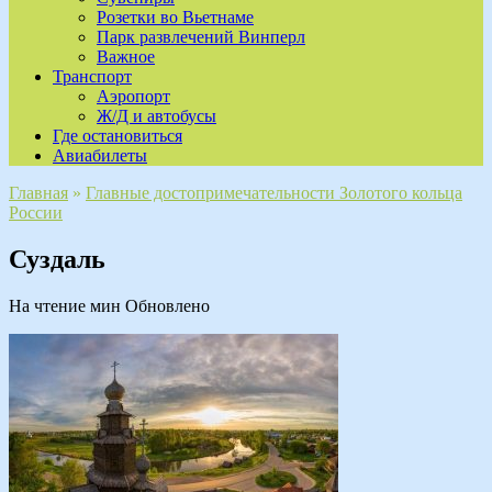
Розетки во Вьетнаме
Парк развлечений Винперл
Важное
Транспорт
Аэропорт
Ж/Д и автобусы
Где остановиться
Авиабилеты
Главная
»
Главные достопримечательности Золотого кольца
России
Суздаль
На чтение
мин
Обновлено