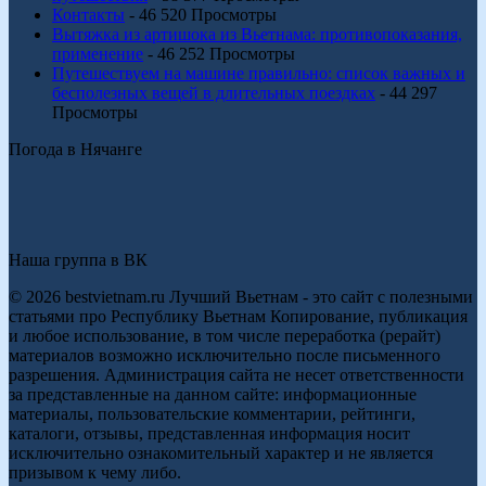
Контакты
- 46 520 Просмотры
Вытяжка из артишока из Вьетнама: противопоказания,
применение
- 46 252 Просмотры
Путешествуем на машине правильно: список важных и
бесполезных вещей в длительных поездках
- 44 297
Просмотры
Погода в Нячанге
Наша группа в ВК
© 2026 bestvietnam.ru Лучший Вьетнам - это сайт с полезными
статьями про Республику Вьетнам Копирование, публикация
и любое использование, в том числе переработка (рерайт)
материалов возможно исключительно после письменного
разрешения. Администрация сайта не несет ответственности
за представленные на данном сайте: информационные
материалы, пользовательские комментарии, рейтинги,
каталоги, отзывы, представленная информация носит
исключительно ознакомительный характер и не является
призывом к чему либо.