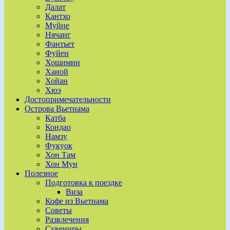
Далат
Кантхо
Муйне
Нячанг
Фантьет
Фуйен
Хошимин
Ханой
Хойан
Хюэ
Достопримечательности
Острова Вьетнама
Катба
Кондао
Намзу
Фукуок
Хон Там
Хон Мун
Полезное
Подготовка к поездке
Виза
Кофе из Вьетнама
Советы
Развлечения
Сувениры