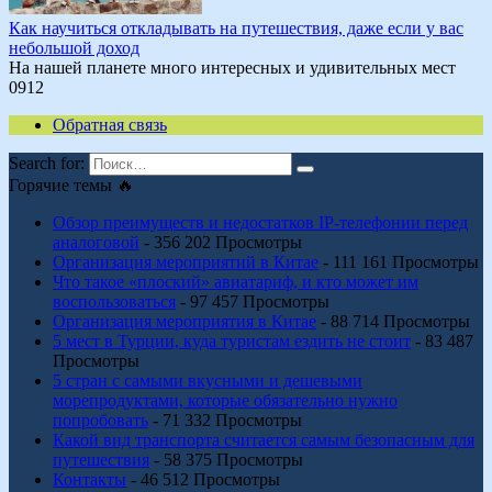
Как научиться откладывать на путешествия, даже если у вас
небольшой доход
На нашей планете много интересных и удивительных мест
0
912
Обратная связь
Search for:
Горячие темы 🔥
Обзор преимуществ и недостатков IP-телефонии перед
аналоговой
- 356 202 Просмотры
Организация мероприятий в Китае
- 111 161 Просмотры
Что такое «плоский» авиатариф, и кто может им
воспользоваться
- 97 457 Просмотры
Организация мероприятия в Китае
- 88 714 Просмотры
5 мест в Турции, куда туристам ездить не стоит
- 83 487
Просмотры
5 стран с самыми вкусными и дешевыми
морепродуктами, которые обязательно нужно
попробовать
- 71 332 Просмотры
Какой вид транспорта считается самым безопасным для
путешествия
- 58 375 Просмотры
Контакты
- 46 512 Просмотры