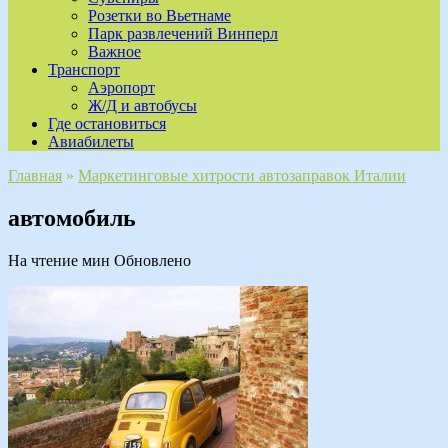
Розетки во Вьетнаме
Парк развлечений Винперл
Важное
Транспорт
Аэропорт
Ж/Д и автобусы
Где остановиться
Авиабилеты
Главная
»
Маркетинговые хитрости автозаправок Италии
автомобиль
На чтение
мин
Обновлено