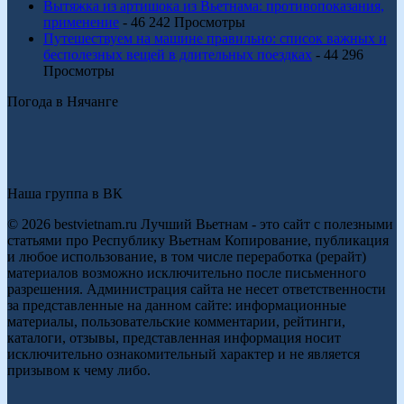
Вытяжка из артишока из Вьетнама: противопоказания,
применение
- 46 242 Просмотры
Путешествуем на машине правильно: список важных и
бесполезных вещей в длительных поездках
- 44 296
Просмотры
Погода в Нячанге
Наша группа в ВК
© 2026 bestvietnam.ru Лучший Вьетнам - это сайт с полезными
статьями про Республику Вьетнам Копирование, публикация
и любое использование, в том числе переработка (рерайт)
материалов возможно исключительно после письменного
разрешения. Администрация сайта не несет ответственности
за представленные на данном сайте: информационные
материалы, пользовательские комментарии, рейтинги,
каталоги, отзывы, представленная информация носит
исключительно ознакомительный характер и не является
призывом к чему либо.