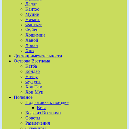
Далат
Кантхо
Муйне
Нячанг
Фантьет
Фуйен
Хошимин
Ханой
Хойан
Хюэ
Достопримечательности
Острова Вьетнама
Катба
Кондао
Намзу
Фукуок
Хон Там
Хон Мун
Полезное
Подготовка к поездке
Виза
Кофе из Вьетнама
Советы
Развлечения
Сувениры