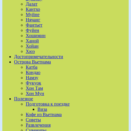
Далат
Кантхо
Муйне
Нячанг
Фантьет
Фуйен
Хошимин
Ханой
Хойан
Хюэ
Достопримечательности
Острова Вьетнама
Катба
Кондао
Намзу
Фукуок
Хон Там
Хон Мун
Полезное
Подготовка к поездке
Виза
Кофе из Вьетнама
Советы
Развлечения
Сувениры