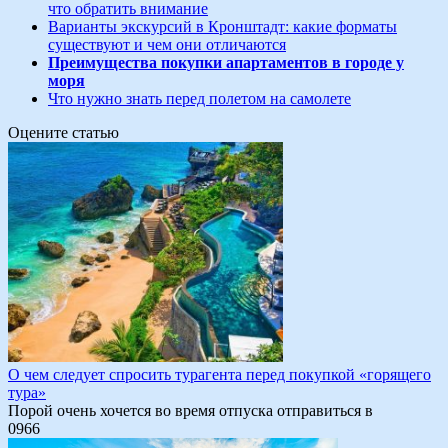
что обратить внимание
Варианты экскурсий в Кронштадт: какие форматы
существуют и чем они отличаются
Преимущества покупки апартаментов в городе у
моря
Что нужно знать перед полетом на самолете
Оцените статью
О чем следует спросить турагента перед покупкой «горящего
тура»
Порой очень хочется во время отпуска отправиться в
0
966