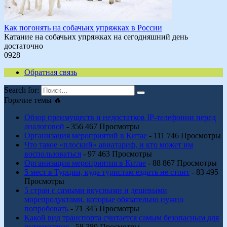
Как погонять на собачьих упряжках в России
Катание на собачьих упряжках на сегодняшний день
достаточно
0
928
Обратная связь
Search for:
Горячие темы 🔥
Обзор преимуществ и недостатков IP-телефонии перед
аналоговой
- 356 467 Просмотры
Организация мероприятий в Китае
- 111 746 Просмотры
Что такое «плоский» авиатариф, и кто может им
воспользоваться
- 97 463 Просмотры
Организация мероприятия в Китае
- 88 867 Просмотры
5 мест в Турции, куда туристам ездить не стоит
- 83 495
Просмотры
5 стран с самыми вкусными и дешевыми
морепродуктами, которые обязательно нужно
попробовать
- 71 345 Просмотры
Какой вид транспорта считается самым безопасным для
путешествия
- 58 380 Просмотры