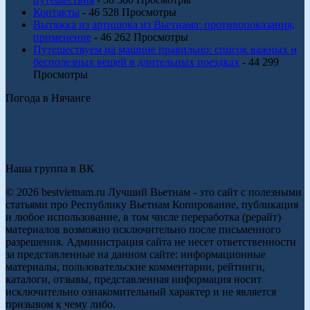
Контакты
- 46 528 Просмотры
Вытяжка из артишока из Вьетнама: противопоказания,
применение
- 46 262 Просмотры
Путешествуем на машине правильно: список важных и
бесполезных вещей в длительных поездках
- 44 299
Просмотры
Погода в Нячанге
Наша группа в ВК
© 2026 bestvietnam.ru Лучший Вьетнам - это сайт с полезными
статьями про Республику Вьетнам Копирование, публикация
и любое использование, в том числе переработка (рерайт)
материалов возможно исключительно после письменного
разрешения. Администрация сайта не несет ответственности
за представленные на данном сайте: информационные
материалы, пользовательские комментарии, рейтинги,
каталоги, отзывы, представленная информация носит
исключительно ознакомительный характер и не является
призывом к чему либо.