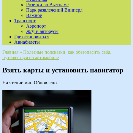
Розетки во Вьетнаме
Парк развлечений Винперл
Важное
Транспорт
Аэропорт
Ж/Д и автобусы
Где остановиться
Авиабилеты
Главная
»
Полезные подсказки, как обезопасить себя,
путешествуя на автомобиле
Взять карты и установить навигатор
На чтение
мин
Обновлено