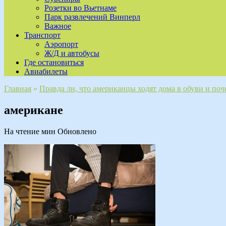
Розетки во Вьетнаме
Парк развлечений Винперл
Важное
Транспорт
Аэропорт
Ж/Д и автобусы
Где остановиться
Авиабилеты
Главная
»
Правда ли, что американцы ходят дома в обуви и поч
американе
На чтение
мин
Обновлено