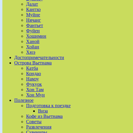
Далат
Кантхо
Муйне
Нячанг
Фантьет
Фуйен
Хошимин
Ханой
Хойан
Хюэ
Достопримечательности
Острова Вьетнама
Катба
Кондао
Намзу
Фукуок
Хон Там
Хон Мун
Полезное
Подготовка к поездке
Виза
Кофе из Вьетнама
Советы
Развлечения
Сувениры