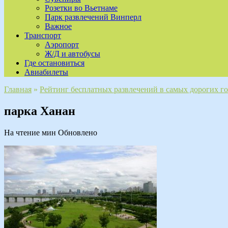
Розетки во Вьетнаме
Парк развлечений Винперл
Важное
Транспорт
Аэропорт
Ж/Д и автобусы
Где остановиться
Авиабилеты
Главная
»
Рейтинг бесплатных развлечений в самых дорогих г
парка Ханан
На чтение
мин
Обновлено