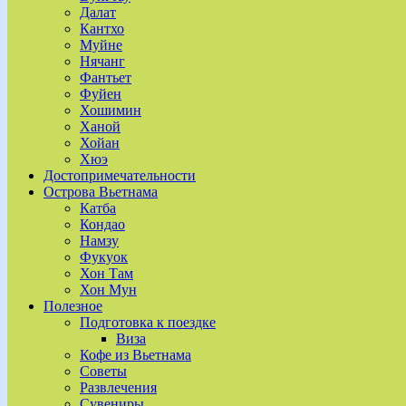
Далат
Кантхо
Муйне
Нячанг
Фантьет
Фуйен
Хошимин
Ханой
Хойан
Хюэ
Достопримечательности
Острова Вьетнама
Катба
Кондао
Намзу
Фукуок
Хон Там
Хон Мун
Полезное
Подготовка к поездке
Виза
Кофе из Вьетнама
Советы
Развлечения
Сувениры