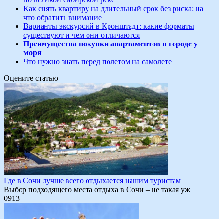
Как снять квартиру на длительный срок без риска: на
что обратить внимание
Варианты экскурсий в Кронштадт: какие форматы
существуют и чем они отличаются
Преимущества покупки апартаментов в городе у
моря
Что нужно знать перед полетом на самолете
Оцените статью
Где в Сочи лучше всего отдыхается нашим туристам
Выбор подходящего места отдыха в Сочи – не такая уж
0
913