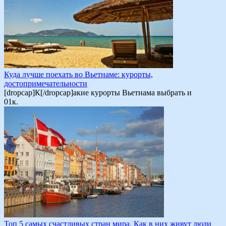
Куда лучше поехать во Вьетнаме: курорты,
достопримечательности
[dropcap]К[/dropcap]акие курорты Вьетнама выбрать и
0
1к.
Топ 5 самых счастливых стран мира. Как в них живут люди