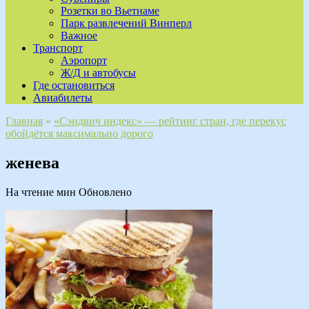
Розетки во Вьетнаме
Парк развлечений Винперл
Важное
Транспорт
Аэропорт
Ж/Д и автобусы
Где остановиться
Авиабилеты
Главная
»
«Сэндвич индекс» — рейтинг стран, где перекус
обойдётся максимально дорого
женева
На чтение
мин
Обновлено