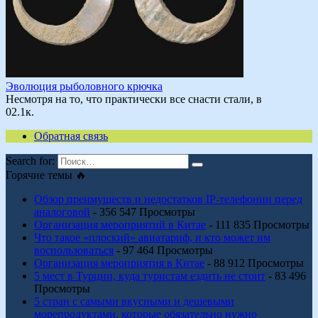
Эволюция рыболовного крючка
Несмотря на то, что практически все снасти стали, в
0
2.1к.
Обратная связь
Search for:
Горячие темы 🔥
Обзор преимуществ и недостатков IP-телефонии перед
аналоговой
- 356 547 Просмотры
Организация мероприятий в Китае
- 111 835 Просмотры
Что такое «плоский» авиатариф, и кто может им
воспользоваться
- 97 464 Просмотры
Организация мероприятия в Китае
- 88 912 Просмотры
5 мест в Турции, куда туристам ездить не стоит
- 83 496
Просмотры
5 стран с самыми вкусными и дешевыми
морепродуктами, которые обязательно нужно