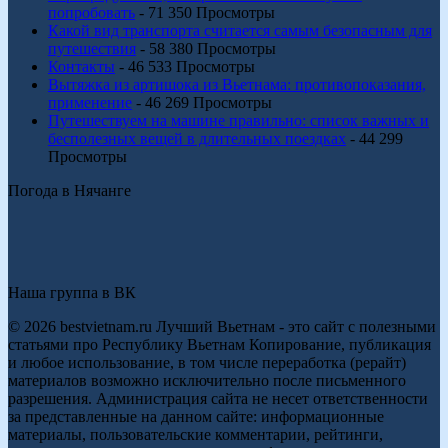
попробовать
- 71 350 Просмотры
Какой вид транспорта считается самым безопасным для
путешествия
- 58 380 Просмотры
Контакты
- 46 533 Просмотры
Вытяжка из артишока из Вьетнама: противопоказания,
применение
- 46 269 Просмотры
Путешествуем на машине правильно: список важных и
бесполезных вещей в длительных поездках
- 44 299
Просмотры
Погода в Нячанге
Наша группа в ВК
© 2026 bestvietnam.ru Лучший Вьетнам - это сайт с полезными
статьями про Республику Вьетнам Копирование, публикация
и любое использование, в том числе переработка (рерайт)
материалов возможно исключительно после письменного
разрешения. Администрация сайта не несет ответственности
за представленные на данном сайте: информационные
материалы, пользовательские комментарии, рейтинги,