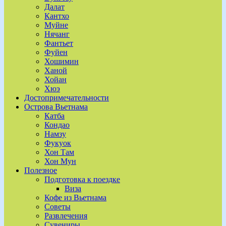
Далат
Кантхо
Муйне
Нячанг
Фантьет
Фуйен
Хошимин
Ханой
Хойан
Хюэ
Достопримечательности
Острова Вьетнама
Катба
Кондао
Намзу
Фукуок
Хон Там
Хон Мун
Полезное
Подготовка к поездке
Виза
Кофе из Вьетнама
Советы
Развлечения
Сувениры