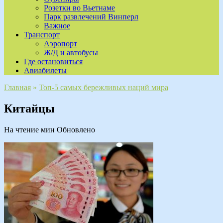
Розетки во Вьетнаме
Парк развлечений Винперл
Важное
Транспорт
Аэропорт
Ж/Д и автобусы
Где остановиться
Авиабилеты
Главная
»
Топ-5 самых бережливых наций мира
Китайцы
На чтение
мин
Обновлено