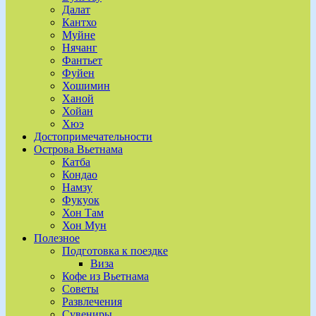
Далат
Кантхо
Муйне
Нячанг
Фантьет
Фуйен
Хошимин
Ханой
Хойан
Хюэ
Достопримечательности
Острова Вьетнама
Катба
Кондао
Намзу
Фукуок
Хон Там
Хон Мун
Полезное
Подготовка к поездке
Виза
Кофе из Вьетнама
Советы
Развлечения
Сувениры