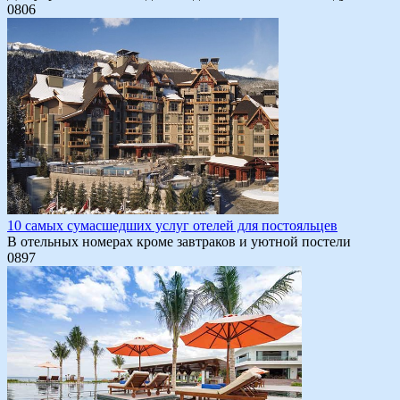
0
806
10 самых сумасшедших услуг отелей для постояльцев
В отельных номерах кроме завтраков и уютной постели
0
897