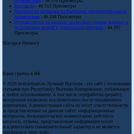
путешествия
- 58 376 Просмотры
Контакты
- 46 512 Просмотры
Вытяжка из артишока из Вьетнама: противопоказания,
применение
- 46 244 Просмотры
Путешествуем на машине правильно: список важных и
бесполезных вещей в длительных поездках
- 44 297
Просмотры
Погода в Нячанге
Наша группа в ВК
© 2026 bestvietnam.ru Лучший Вьетнам - это сайт с полезными
статьями про Республику Вьетнам Копирование, публикация
и любое использование, в том числе переработка (рерайт)
материалов возможно исключительно после письменного
разрешения. Администрация сайта не несет ответственности
за представленные на данном сайте: информационные
материалы, пользовательские комментарии, рейтинги,
каталоги, отзывы, представленная информация носит
исключительно ознакомительный характер и не является
призывом к чему либо.