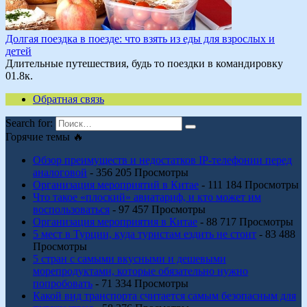
Долгая поездка в поезде: что взять из еды для взрослых и
детей
Длительные путешествия, будь то поездки в командировку
0
1.8к.
Обратная связь
Search for:
Горячие темы 🔥
Обзор преимуществ и недостатков IP-телефонии перед
аналоговой
- 356 205 Просмотры
Организация мероприятий в Китае
- 111 184 Просмотры
Что такое «плоский» авиатариф, и кто может им
воспользоваться
- 97 457 Просмотры
Организация мероприятия в Китае
- 88 717 Просмотры
5 мест в Турции, куда туристам ездить не стоит
- 83 488
Просмотры
5 стран с самыми вкусными и дешевыми
морепродуктами, которые обязательно нужно
попробовать
- 71 334 Просмотры
Какой вид транспорта считается самым безопасным для