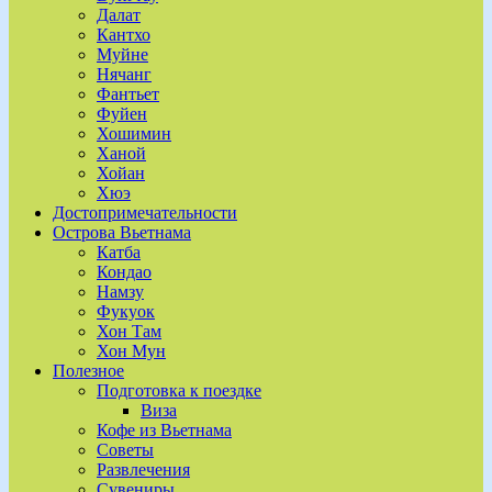
Далат
Кантхо
Муйне
Нячанг
Фантьет
Фуйен
Хошимин
Ханой
Хойан
Хюэ
Достопримечательности
Острова Вьетнама
Катба
Кондао
Намзу
Фукуок
Хон Там
Хон Мун
Полезное
Подготовка к поездке
Виза
Кофе из Вьетнама
Советы
Развлечения
Сувениры