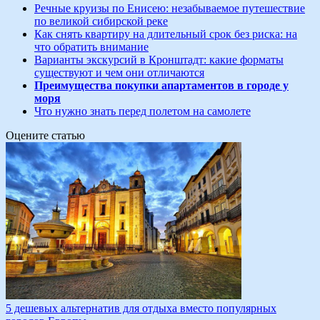
Речные круизы по Енисею: незабываемое путешествие
по великой сибирской реке
Как снять квартиру на длительный срок без риска: на
что обратить внимание
Варианты экскурсий в Кронштадт: какие форматы
существуют и чем они отличаются
Преимущества покупки апартаментов в городе у
моря
Что нужно знать перед полетом на самолете
Оцените статью
5 дешевых альтернатив для отдыха вместо популярных