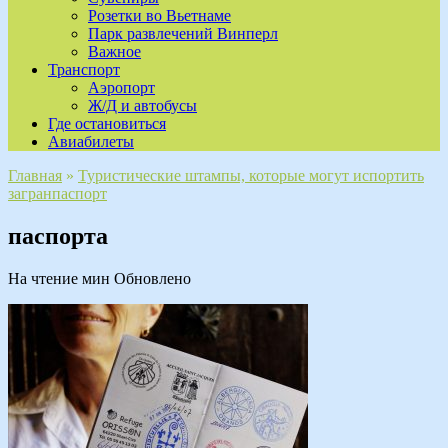
Розетки во Вьетнаме
Парк развлечений Винперл
Важное
Транспорт
Аэропорт
Ж/Д и автобусы
Где остановиться
Авиабилеты
Главная
»
Туристические штампы, которые могут испортить
загранпаспорт
паспорта
На чтение
мин
Обновлено