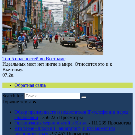
Топ 5 опасностей во Вьетнаме
Идеальных мест нет нигде в мире. Относится это и к
Вьетнаму.
0
7.2к.
Обратная связь
Search for:
Горячие темы 🔥
Обзор преимуществ и недостатков IP-телефонии перед
аналоговой
- 356 225 Просмотры
Организация мероприятий в Китае
- 111 239 Просмотры
Что такое «плоский» авиатариф, и кто может им
воспользоваться
- 97 457 Просмотры