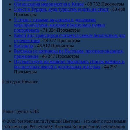
Организация мероприятия в Китае
- 88 732 Просмотры
5 мест в Турции, куда туристам ездить не стоит
- 83 488
Просмотры
5 стран с самыми вкусными и дешевыми
морепродуктами, которые обязательно нужно
попробовать
- 71 334 Просмотры
Какой вид транспорта считается самым безопасным для
путешествия
- 58 377 Просмотры
Контакты
- 46 512 Просмотры
Вытяжка из артишока из Вьетнама: противопоказания,
применение
- 46 247 Просмотры
Путешествуем на машине правильно: список важных и
бесполезных вещей в длительных поездках
- 44 297
Просмотры
Погода в Нячанге
Наша группа в ВК
© 2026 bestvietnam.ru Лучший Вьетнам - это сайт с полезными
статьями про Республику Вьетнам Копирование, публикация