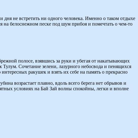
и дня не встретить ни одного человека. Именно о таком отдыхе
я на белоснежном песке под шум прибоя и помечтать о чем-то
брежной полосе, взявшись за руки и убегая от накатывающих
ж Тулум. Сочетание зелени, лазурного небосвода и пенящихся
интересных ракушек и взять их себе на память о прекрасно
бина возрастает плавно, вдоль всего берега нет обрывов и
иятных условиях на Бай Зай волны спокойны, легки и вполне