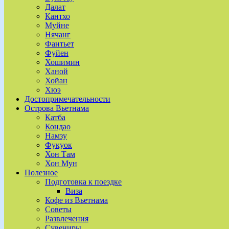
Далат
Кантхо
Муйне
Нячанг
Фантьет
Фуйен
Хошимин
Ханой
Хойан
Хюэ
Достопримечательности
Острова Вьетнама
Катба
Кондао
Намзу
Фукуок
Хон Там
Хон Мун
Полезное
Подготовка к поездке
Виза
Кофе из Вьетнама
Советы
Развлечения
Сувениры