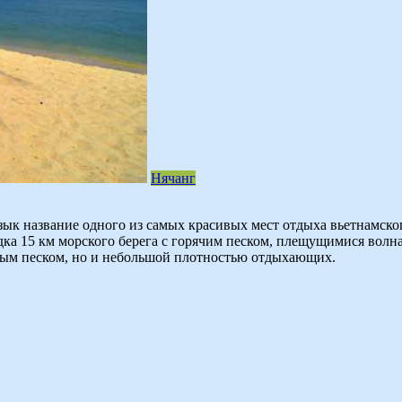
Нячанг
к название одного из самых красивых мест отдыха вьетнамског
а 15 км морского берега с горячим песком, плещущимися волна
елым песком, но и небольшой плотностью отдыхающих.