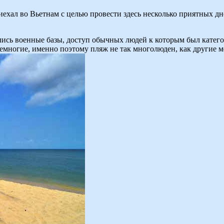
иехал во Вьетнам с целью провести здесь несколько приятных д
ались военные базы, доступ обычных людей к которым был катего
емногие, именно поэтому пляж не так многолюден, как другие м