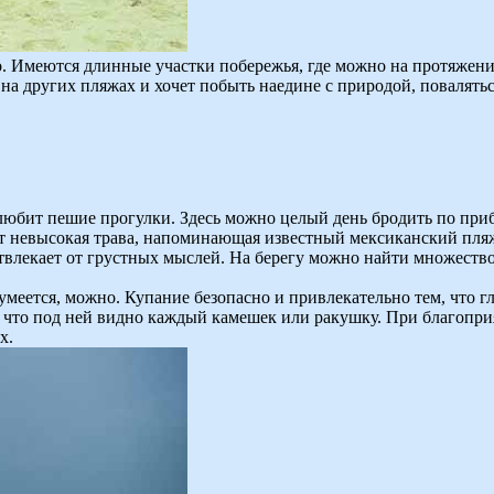
о. Имеются длинные участки побережья, где можно на протяжени
а других пляжах и хочет побыть наедине с природой, повалятьс
 любит пешие прогулки. Здесь можно целый день бродить по при
тет невысокая трава, напоминающая известный мексиканский пля
твлекает от грустных мыслей. На берегу можно найти множество 
еется, можно. Купание безопасно и привлекательно тем, что глу
я, что под ней видно каждый камешек или ракушку. При благопр
х.