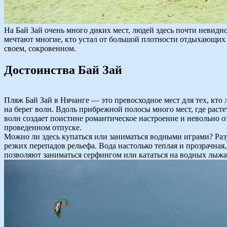
На Бай Зай очень много диких мест, людей здесь почти невидн
мечтают многие, кто устал от большой плотности отдыхающих н
своем, сокровенном.
Достоинства Бай Зай
Пляж Бай Зай в Нячанге — это превосходное мест для тех, кто
на берег волн. Вдоль прибрежной полосы много мест, где рас
волн создает поистине романтическое настроение и невольно о
проведенном отпуске.
Можно ли здесь купаться или заниматься водными играми? Разум
резких перепадов рельефа. Вода настолько теплая и прозрачна
позволяют заниматься серфингом или кататься на водных лыжа