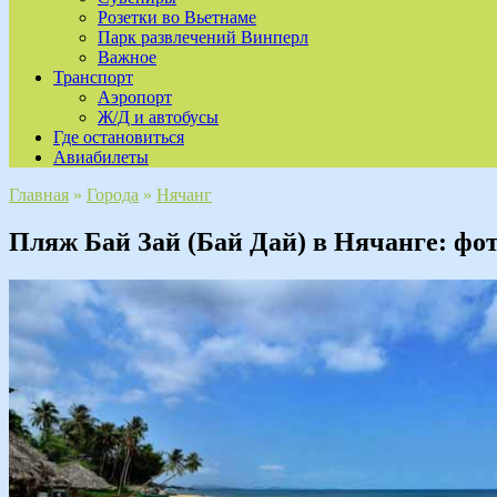
Розетки во Вьетнаме
Парк развлечений Винперл
Важное
Транспорт
Аэропорт
Ж/Д и автобусы
Где остановиться
Авиабилеты
Главная
»
Города
»
Нячанг
Пляж Бай Зай (Бай Дай) в Нячанге: фо