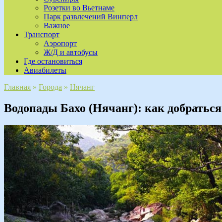
Розетки во Вьетнаме
Парк развлечений Винперл
Важное
Транспорт
Аэропорт
Ж/Д и автобусы
Где остановиться
Авиабилеты
Главная
»
Города
»
Нячанг
Водопады Бахо (Нячанг): как добраться