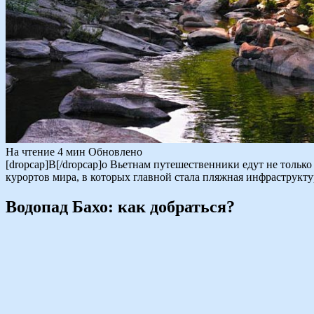
На чтение
4 мин
Обновлено
[dropcap]В[/dropcap]о Вьетнам путешественники едут не тольк
курортов мира, в которых главной стала пляжная инфраструкту
Водопад Бахо: как добраться?