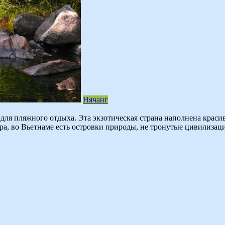
Нячанг
о для пляжного отдыха. Эта экзотическая страна наполнена кра
ра, во Вьетнаме есть островки природы, не тронутые цивилизаци