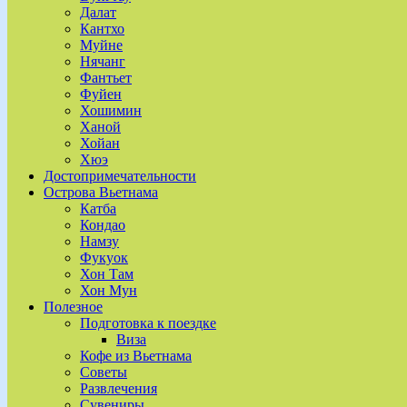
Далат
Кантхо
Муйне
Нячанг
Фантьет
Фуйен
Хошимин
Ханой
Хойан
Хюэ
Достопримечательности
Острова Вьетнама
Катба
Кондао
Намзу
Фукуок
Хон Там
Хон Мун
Полезное
Подготовка к поездке
Виза
Кофе из Вьетнама
Советы
Развлечения
Сувениры