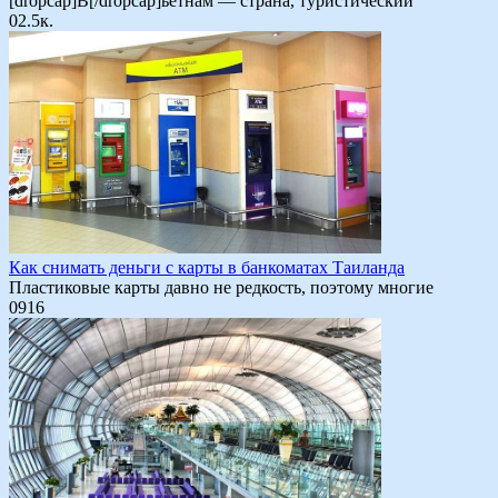
[dropcap]В[/dropcap]ьетнам — страна, туристический
0
2.5к.
Как снимать деньги с карты в банкоматах Таиланда
Пластиковые карты давно не редкость, поэтому многие
0
916