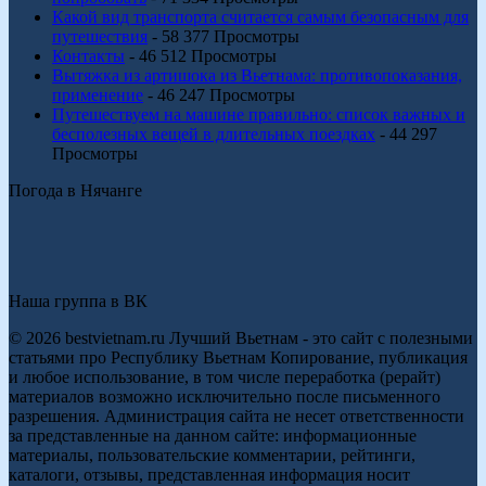
Какой вид транспорта считается самым безопасным для
путешествия
- 58 377 Просмотры
Контакты
- 46 512 Просмотры
Вытяжка из артишока из Вьетнама: противопоказания,
применение
- 46 247 Просмотры
Путешествуем на машине правильно: список важных и
бесполезных вещей в длительных поездках
- 44 297
Просмотры
Погода в Нячанге
Наша группа в ВК
© 2026 bestvietnam.ru Лучший Вьетнам - это сайт с полезными
статьями про Республику Вьетнам Копирование, публикация
и любое использование, в том числе переработка (рерайт)
материалов возможно исключительно после письменного
разрешения. Администрация сайта не несет ответственности
за представленные на данном сайте: информационные
материалы, пользовательские комментарии, рейтинги,
каталоги, отзывы, представленная информация носит