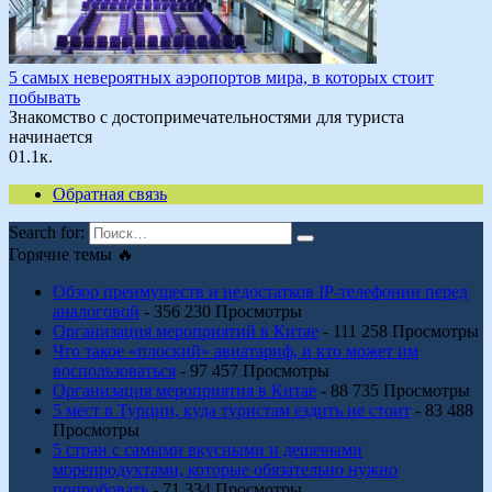
5 самых невероятных аэропортов мира, в которых стоит
побывать
Знакомство с достопримечательностями для туриста
начинается
0
1.1к.
Обратная связь
Search for:
Горячие темы 🔥
Обзор преимуществ и недостатков IP-телефонии перед
аналоговой
- 356 230 Просмотры
Организация мероприятий в Китае
- 111 258 Просмотры
Что такое «плоский» авиатариф, и кто может им
воспользоваться
- 97 457 Просмотры
Организация мероприятия в Китае
- 88 735 Просмотры
5 мест в Турции, куда туристам ездить не стоит
- 83 488
Просмотры
5 стран с самыми вкусными и дешевыми
морепродуктами, которые обязательно нужно
попробовать
- 71 334 Просмотры