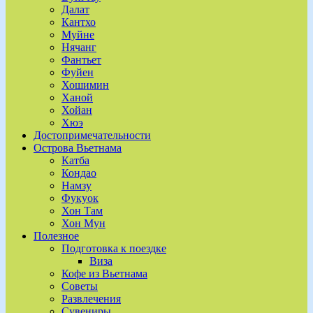
Далат
Кантхо
Муйне
Нячанг
Фантьет
Фуйен
Хошимин
Ханой
Хойан
Хюэ
Достопримечательности
Острова Вьетнама
Катба
Кондао
Намзу
Фукуок
Хон Там
Хон Мун
Полезное
Подготовка к поездке
Виза
Кофе из Вьетнама
Советы
Развлечения
Сувениры