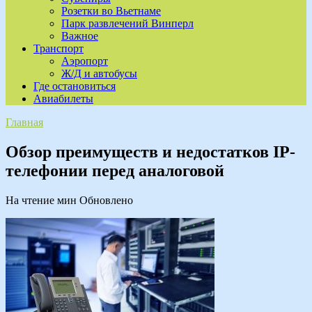
Розетки во Вьетнаме
Парк развлечений Винперл
Важное
Транспорт
Аэропорт
Ж/Д и автобусы
Где остановиться
Авиабилеты
Главная
Обзор преимуществ и недостатков IP-
телефонии перед аналоговой
На чтение
мин
Обновлено