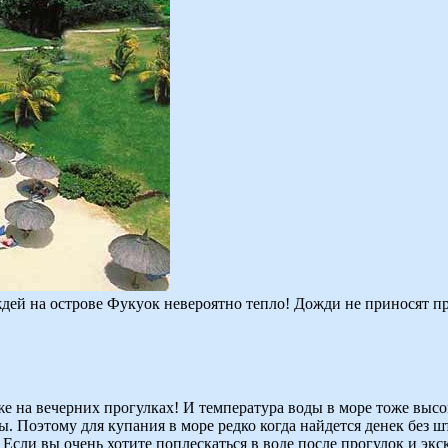
ождей на острове Фукуок невероятно тепло! Дожди не приносят п
е на вечерних прогулках! И температура воды в море тоже высок
ы. Поэтому для купания в море редко когда найдется денек без 
Если вы очень хотите поплескаться в воде после прогулок и экс