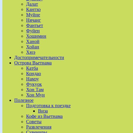
Далат
Кантхо
Муйне
Нячанг
Фантьет
Фуйен
Хошимин
Ханой
Хойан
Хюэ
Достопримечательности
Острова Вьетнама
Катба
Кондао
Намзу
Фукуок
Хон Там
Хон Мун
Полезное
Подготовка к поездке
Виза
Кофе из Вьетнама
Советы
Развлечения
Сувениры