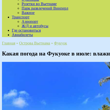
Розетки во Вьетнаме
Парк развлечений Винперл
Важное
Транспорт
Аэропорт
Ж/Д и автобусы
Где остановиться
Авиабилеты
Главная
»
Острова Вьетнама
»
Фукуок
Какая погода на Фукуоке в июле: влаж