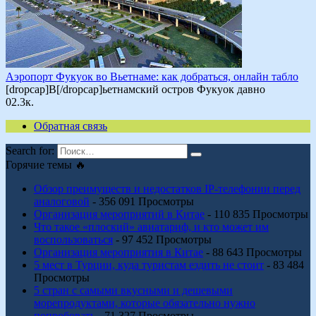
Аэропорт Фукуок во Вьетнаме: как добраться, онлайн табло
[dropcap]В[/dropcap]ьетнамский остров Фукуок давно
0
2.3к.
Обратная связь
Search for:
Горячие темы 🔥
Обзор преимуществ и недостатков IP-телефонии перед
аналоговой
- 356 091 Просмотры
Организация мероприятий в Китае
- 110 835 Просмотры
Что такое «плоский» авиатариф, и кто может им
воспользоваться
- 97 452 Просмотры
Организация мероприятия в Китае
- 88 643 Просмотры
5 мест в Турции, куда туристам ездить не стоит
- 83 484
Просмотры
5 стран с самыми вкусными и дешевыми
морепродуктами, которые обязательно нужно
попробовать
- 71 327 Просмотры