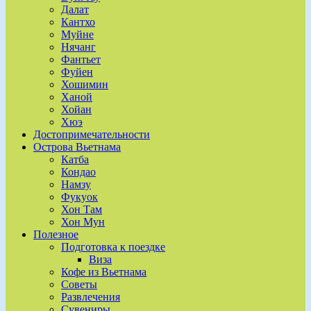
Далат
Кантхо
Муйне
Нячанг
Фантьет
Фуйен
Хошимин
Ханой
Хойан
Хюэ
Достопримечательности
Острова Вьетнама
Катба
Кондао
Намзу
Фукуок
Хон Там
Хон Мун
Полезное
Подготовка к поездке
Виза
Кофе из Вьетнама
Советы
Развлечения
Сувениры