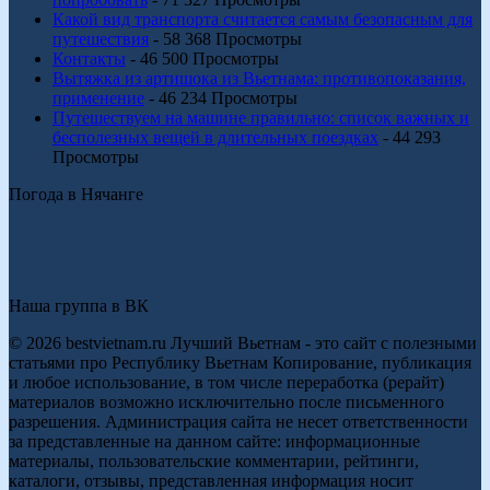
Какой вид транспорта считается самым безопасным для
путешествия
- 58 368 Просмотры
Контакты
- 46 500 Просмотры
Вытяжка из артишока из Вьетнама: противопоказания,
применение
- 46 234 Просмотры
Путешествуем на машине правильно: список важных и
бесполезных вещей в длительных поездках
- 44 293
Просмотры
Погода в Нячанге
Наша группа в ВК
© 2026 bestvietnam.ru Лучший Вьетнам - это сайт с полезными
статьями про Республику Вьетнам Копирование, публикация
и любое использование, в том числе переработка (рерайт)
материалов возможно исключительно после письменного
разрешения. Администрация сайта не несет ответственности
за представленные на данном сайте: информационные
материалы, пользовательские комментарии, рейтинги,
каталоги, отзывы, представленная информация носит