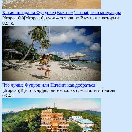
Какая погода на Фукуоке (Вьетнам) в ноябре: температура
[dropcap]Ф[/dropcap]укуок – остров во Вьетнаме, который
0
2.4к.
Что лучше Фукуок или Нячанг: как добраться
[dropcap]В[/dropcap]ряд ли несколько десятилетий назад
0
3.4к.