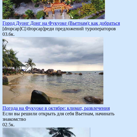
Город Дуонг Донг на Фукуоке (Вьетнам): как добраться
[dropcap]С[/dropcap]реди предложений туроператоров
0
3.6к.
Погода на Фукуоке в октябре: климат, развлечения
Если вы решили открыть для себя Вьетнам, начинать
знакомство
0
2.5к.