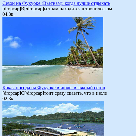
Сезон на Фукуоке (Вьетнам): когда лучше отдыхать
[dropcap]В[/dropcap]ьетнам находится в тропическом
0
4.3к.
Какая погода на Фукуоке в июле: влажный сезон
[dropcap]С[/dropcap]тоит сразу сказать, что в июле
0
2.3к.