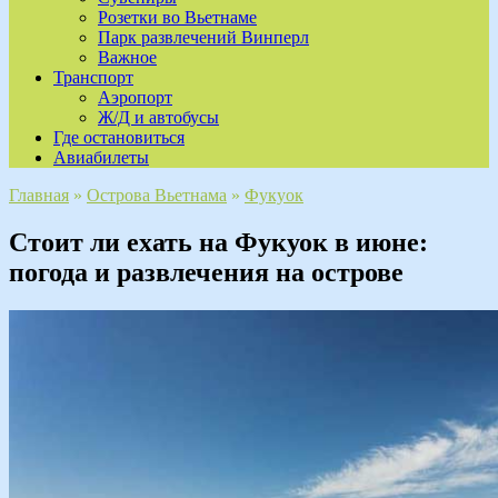
Розетки во Вьетнаме
Парк развлечений Винперл
Важное
Транспорт
Аэропорт
Ж/Д и автобусы
Где остановиться
Авиабилеты
Главная
»
Острова Вьетнама
»
Фукуок
Стоит ли ехать на Фукуок в июне:
погода и развлечения на острове