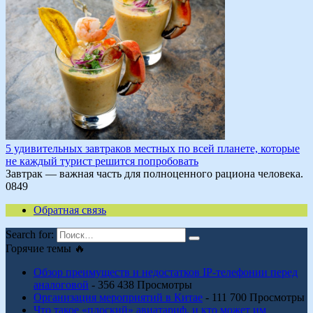
5 удивительных завтраков местных по всей планете, которые
не каждый турист решится попробовать
Завтрак — важная часть для полноценного рациона человека.
0
849
Обратная связь
Search for:
Горячие темы 🔥
Обзор преимуществ и недостатков IP-телефонии перед
аналоговой
- 356 438 Просмотры
Организация мероприятий в Китае
- 111 700 Просмотры
Что такое «плоский» авиатариф, и кто может им