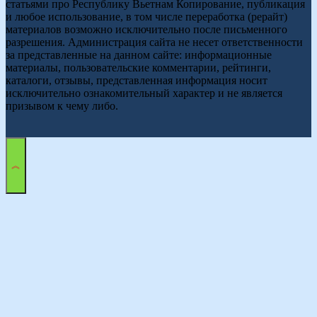
статьями про Республику Вьетнам Копирование, публикация
и любое использование, в том числе переработка (рерайт)
материалов возможно исключительно после письменного
разрешения. Администрация сайта не несет ответственности
за представленные на данном сайте: информационные
материалы, пользовательские комментарии, рейтинги,
каталоги, отзывы, представленная информация носит
исключительно ознакомительный характер и не является
призывом к чему либо.