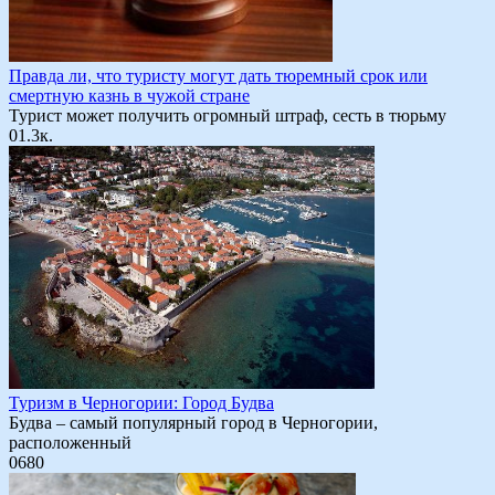
Правда ли, что туристу могут дать тюремный срок или
смертную казнь в чужой стране
Турист может получить огромный штраф, сесть в тюрьму
0
1.3к.
Туризм в Черногории: Город Будва
Будва – самый популярный город в Черногории,
расположенный
0
680