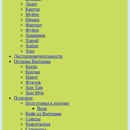
Далат
Кантхо
Муйне
Нячанг
Фантьет
Фуйен
Хошимин
Ханой
Хойан
Хюэ
Достопримечательности
Острова Вьетнама
Катба
Кондао
Намзу
Фукуок
Хон Там
Хон Мун
Полезное
Подготовка к поездке
Виза
Кофе из Вьетнама
Советы
Развлечения
Сувениры