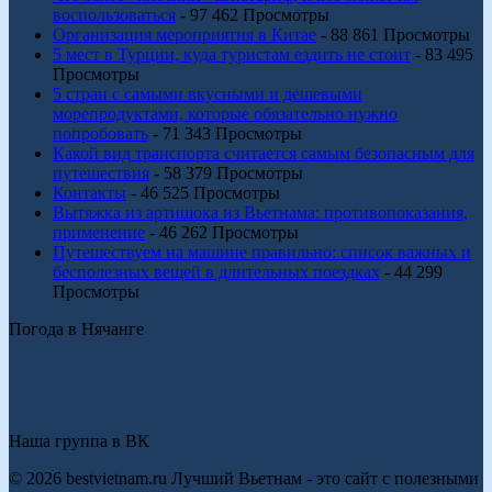
воспользоваться
- 97 462 Просмотры
Организация мероприятия в Китае
- 88 861 Просмотры
5 мест в Турции, куда туристам ездить не стоит
- 83 495
Просмотры
5 стран с самыми вкусными и дешевыми
морепродуктами, которые обязательно нужно
попробовать
- 71 343 Просмотры
Какой вид транспорта считается самым безопасным для
путешествия
- 58 379 Просмотры
Контакты
- 46 525 Просмотры
Вытяжка из артишока из Вьетнама: противопоказания,
применение
- 46 262 Просмотры
Путешествуем на машине правильно: список важных и
бесполезных вещей в длительных поездках
- 44 299
Просмотры
Погода в Нячанге
Наша группа в ВК
© 2026 bestvietnam.ru Лучший Вьетнам - это сайт с полезными