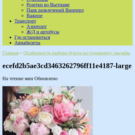
Розетки во Вьетнаме
Парк развлечений Винперл
Важное
Транспорт
Аэропорт
Ж/Д и автобусы
Где остановиться
Авиабилеты
Главная
»
Особенности выбора букета на годовщину свадьбы
ecefd2b5ae3cd3463262796ff11e4187-large
На чтение
мин
Обновлено