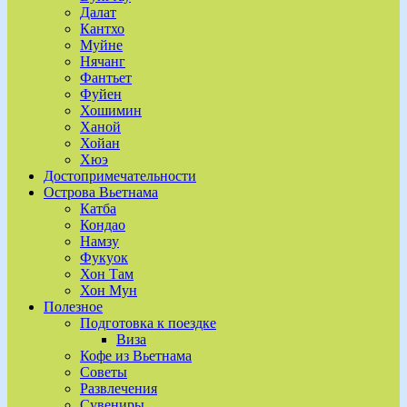
Далат
Кантхо
Муйне
Нячанг
Фантьет
Фуйен
Хошимин
Ханой
Хойан
Хюэ
Достопримечательности
Острова Вьетнама
Катба
Кондао
Намзу
Фукуок
Хон Там
Хон Мун
Полезное
Подготовка к поездке
Виза
Кофе из Вьетнама
Советы
Развлечения
Сувениры