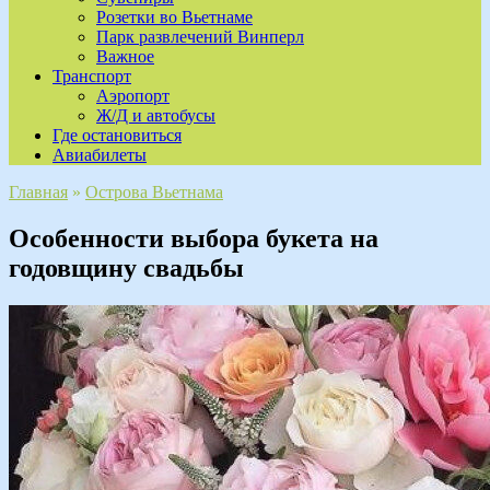
Розетки во Вьетнаме
Парк развлечений Винперл
Важное
Транспорт
Аэропорт
Ж/Д и автобусы
Где остановиться
Авиабилеты
Главная
»
Острова Вьетнама
Особенности выбора букета на
годовщину свадьбы