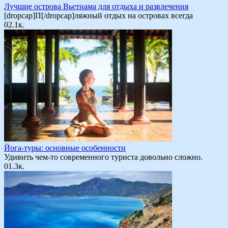
Лучшие острова Вьетнама для отдыха и развлечения
[dropcap]П[/dropcap]ляжный отдых на островах всегда
0
2.1к.
Йога-туры: основные особенности
Удивить чем-то современного туриста довольно сложно.
0
1.3к.