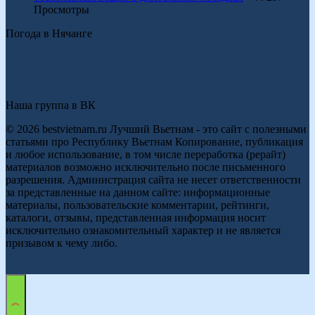
Просмотры
Погода в Нячанге
Наша группа в ВК
© 2026 bestvietnam.ru Лучший Вьетнам - это сайт с полезными
статьями про Республику Вьетнам Копирование, публикация
и любое использование, в том числе переработка (рерайт)
материалов возможно исключительно после письменного
разрешения. Администрация сайта не несет ответственности
за представленные на данном сайте: информационные
материалы, пользовательские комментарии, рейтинги,
каталоги, отзывы, представленная информация носит
исключительно ознакомительный характер и не является
призывом к чему либо.