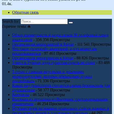
0
1.4к.
Обратная связь
Search for:
Горячие темы 🔥
Обзор преимуществ и недостатков IP-телефонии перед
аналоговой
- 356 356 Просмотры
Организация мероприятий в Китае
- 111 541 Просмотры
Что такое «плоский» авиатариф, и кто может им
воспользоваться
- 97 461 Просмотры
Организация мероприятия в Китае
- 88 826 Просмотры
5 мест в Турции, куда туристам ездить не стоит
- 83 488
Просмотры
5 стран с самыми вкусными и дешевыми
морепродуктами, которые обязательно нужно
попробовать
- 71 336 Просмотры
Какой вид транспорта считается самым безопасным для
путешествия
- 58 377 Просмотры
Контакты
- 46 522 Просмотры
Вытяжка из артишока из Вьетнама: противопоказания,
применение
- 46 254 Просмотры
Путешествуем на машине правильно: список важных и
бесполезных вещей в длительных поездках
- 44 297