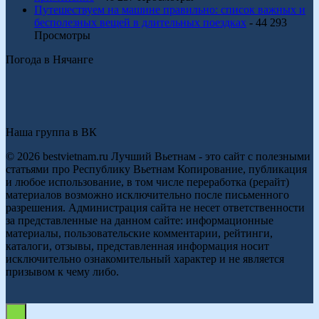
Путешествуем на машине правильно: список важных и
бесполезных вещей в длительных поездках
- 44 293
Просмотры
Погода в Нячанге
Наша группа в ВК
© 2026 bestvietnam.ru Лучший Вьетнам - это сайт с полезными
статьями про Республику Вьетнам Копирование, публикация
и любое использование, в том числе переработка (рерайт)
материалов возможно исключительно после письменного
разрешения. Администрация сайта не несет ответственности
за представленные на данном сайте: информационные
материалы, пользовательские комментарии, рейтинги,
каталоги, отзывы, представленная информация носит
исключительно ознакомительный характер и не является
призывом к чему либо.