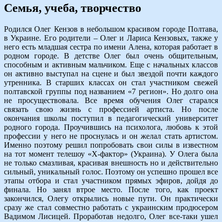
Семья, учеба, творчество
Родился Олег Кензов в небольшом красивом городе Полтава,
в Украине. Его родители – Олег и Лариса Кензовых, также у
него есть младшая сестра по имени Алена, которая работает в
родном городе. В детстве Олег был очень общительным,
способным и активным мальчиком. Еще с начальных классов
он активно выступал на сцене и был звездой почти каждого
утренника. В старших классах он стал участником свежей
полтавской группы под названием «7 регион». Но долго она
не просуществовала. Все время обучения Олег старался
связать свою жизнь с профессией артиста. Но после
окончания школы поступил в педагогический университет
родного города. Проучившись на психолога, любовь к этой
профессии у него не проснулась и он желал стать артистом.
Именно поэтому решил попробовать свои силы в известном
на тот момент телешоу «Х-фактор» (Украина). У Олега была
не только смазливая, красивая внешность но и действительно
сильный, уникальный голос. Поэтому он успешно прошел все
этапы отбора и стал участником прямых эфиров, дойдя до
финала. Но занял втрое место. После того, как проект
закончился, Олегу открылись новые пути. Он практически
сразу же стал совместно работать с украинским продюсером
Вадимом Лисицей. Проработав недолго, Олег все-таки ушел