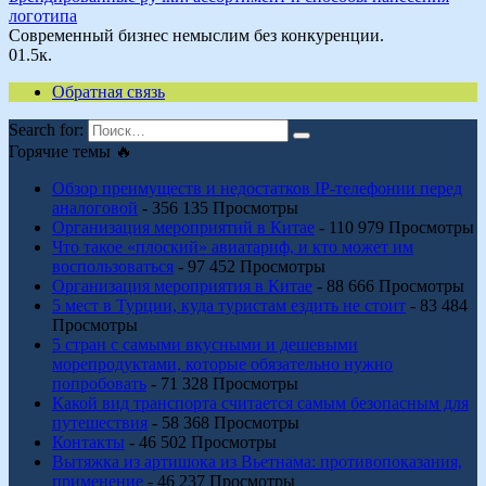
логотипа
Современный бизнес немыслим без конкуренции.
0
1.5к.
Обратная связь
Search for:
Горячие темы 🔥
Обзор преимуществ и недостатков IP-телефонии перед
аналоговой
- 356 135 Просмотры
Организация мероприятий в Китае
- 110 979 Просмотры
Что такое «плоский» авиатариф, и кто может им
воспользоваться
- 97 452 Просмотры
Организация мероприятия в Китае
- 88 666 Просмотры
5 мест в Турции, куда туристам ездить не стоит
- 83 484
Просмотры
5 стран с самыми вкусными и дешевыми
морепродуктами, которые обязательно нужно
попробовать
- 71 328 Просмотры
Какой вид транспорта считается самым безопасным для
путешествия
- 58 368 Просмотры
Контакты
- 46 502 Просмотры
Вытяжка из артишока из Вьетнама: противопоказания,
применение
- 46 237 Просмотры