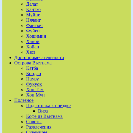
Далат
Кантхо
Муйне
Нячанг
Фантьет
Фуйен
Хошимин
Ханой
Хойан
Хюэ
Достопримечательности
Острова Вьетнама
Катба
Кондао
Намзу
Фукуок
Хон Там
Хон Мун
Полезное
Подготовка к поездке
Виза
Кофе из Вьетнама
Советы
Развлечения
Сувениры