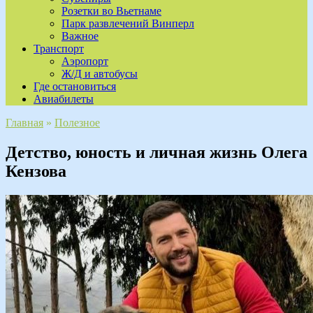
Розетки во Вьетнаме
Парк развлечений Винперл
Важное
Транспорт
Аэропорт
Ж/Д и автобусы
Где остановиться
Авиабилеты
Главная
»
Полезное
Детство, юность и личная жизнь Олега
Кензова