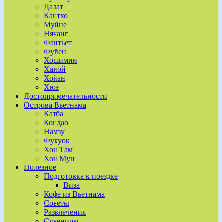
Далат
Кантхо
Муйне
Нячанг
Фантьет
Фуйен
Хошимин
Ханой
Хойан
Хюэ
Достопримечательности
Острова Вьетнама
Катба
Кондао
Намзу
Фукуок
Хон Там
Хон Мун
Полезное
Подготовка к поездке
Виза
Кофе из Вьетнама
Советы
Развлечения
Сувениры