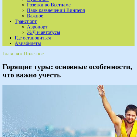
Розетки во Вьетнаме
Парк развлечений Винперл
Важное
Транспорт
Аэропорт
Ж/Д и автобусы
Где остановиться
Авиабилеты
Главная
»
Полезное
Горящие туры: основные особенности,
что важно учесть