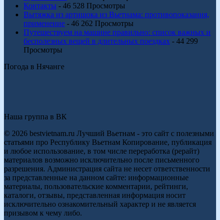
Контакты
- 46 528 Просмотры
Вытяжка из артишока из Вьетнама: противопоказания,
применение
- 46 262 Просмотры
Путешествуем на машине правильно: список важных и
бесполезных вещей в длительных поездках
- 44 299
Просмотры
Погода в Нячанге
Наша группа в ВК
© 2026 bestvietnam.ru Лучший Вьетнам - это сайт с полезными
статьями про Республику Вьетнам Копирование, публикация
и любое использование, в том числе переработка (рерайт)
материалов возможно исключительно после письменного
разрешения. Администрация сайта не несет ответственности
за представленные на данном сайте: информационные
материалы, пользовательские комментарии, рейтинги,
каталоги, отзывы, представленная информация носит
исключительно ознакомительный характер и не является
призывом к чему либо.