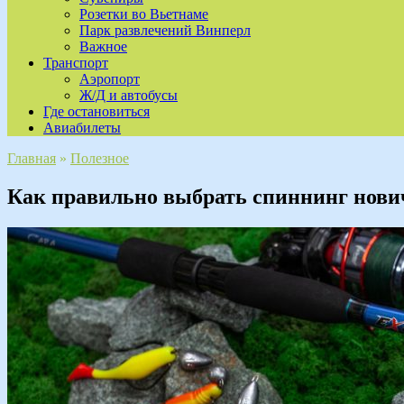
Розетки во Вьетнаме
Парк развлечений Винперл
Важное
Транспорт
Аэропорт
Ж/Д и автобусы
Где остановиться
Авиабилеты
Главная
»
Полезное
Как правильно выбрать спиннинг нови