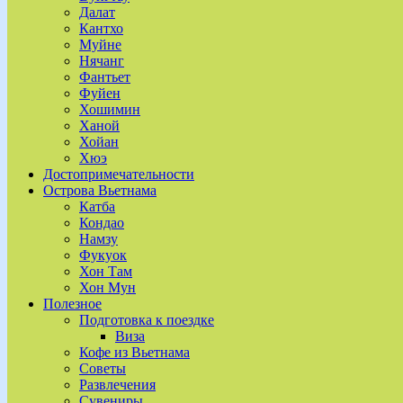
Далат
Кантхо
Муйне
Нячанг
Фантьет
Фуйен
Хошимин
Ханой
Хойан
Хюэ
Достопримечательности
Острова Вьетнама
Катба
Кондао
Намзу
Фукуок
Хон Там
Хон Мун
Полезное
Подготовка к поездке
Виза
Кофе из Вьетнама
Советы
Развлечения
Сувениры