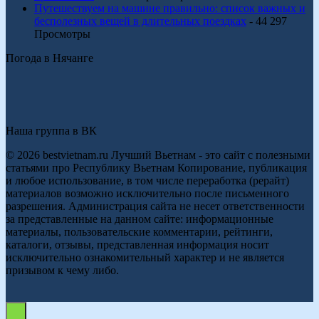
Путешествуем на машине правильно: список важных и
бесполезных вещей в длительных поездках
- 44 297
Просмотры
Погода в Нячанге
Наша группа в ВК
© 2026 bestvietnam.ru Лучший Вьетнам - это сайт с полезными
статьями про Республику Вьетнам Копирование, публикация
и любое использование, в том числе переработка (рерайт)
материалов возможно исключительно после письменного
разрешения. Администрация сайта не несет ответственности
за представленные на данном сайте: информационные
материалы, пользовательские комментарии, рейтинги,
каталоги, отзывы, представленная информация носит
исключительно ознакомительный характер и не является
призывом к чему либо.