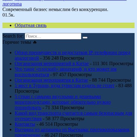
логотипа
Современный бизнес немыслим без конкуренции.
0
1.5к.
Обратная связь
Search for:
Горячие темы 🔥
Обзор преимуществ и недостатков IP-телефонии перед
аналоговой
- 356 248 Просмотры
Организация мероприятий в Китае
- 111 301 Просмотры
Что такое «плоский» авиатариф, и кто может им
воспользоваться
- 97 457 Просмотры
Организация мероприятия в Китае
- 88 744 Просмотры
5 мест в Турции, куда туристам ездить не стоит
- 83 488
Просмотры
5 стран с самыми вкусными и дешевыми
морепродуктами, которые обязательно нужно
попробовать
- 71 334 Просмотры
Какой вид транспорта считается самым безопасным для
путешествия
- 58 377 Просмотры
Контакты
- 46 514 Просмотры
Вытяжка из артишока из Вьетнама: противопоказания,
применение
- 46 247 Просмотры