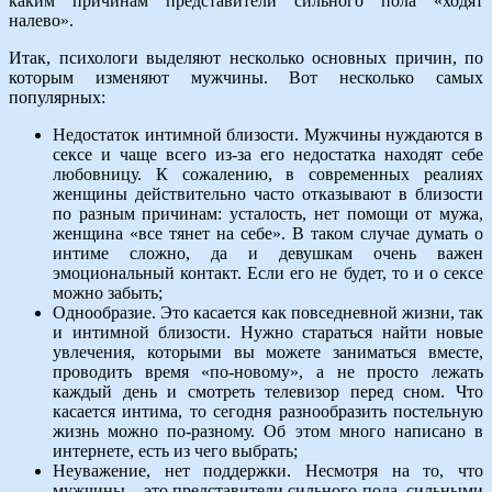
каким причинам представители сильного пола «ходят
налево».
Итак, психологи выделяют несколько основных причин, по
которым изменяют мужчины. Вот несколько самых
популярных:
Недостаток интимной близости. Мужчины нуждаются в
сексе и чаще всего из-за его недостатка находят себе
любовницу. К сожалению, в современных реалиях
женщины действительно часто отказывают в близости
по разным причинам: усталость, нет помощи от мужа,
женщина «все тянет на себе». В таком случае думать о
интиме сложно, да и девушкам очень важен
эмоциональный контакт. Если его не будет, то и о сексе
можно забыть;
Однообразие. Это касается как повседневной жизни, так
и интимной близости. Нужно стараться найти новые
увлечения, которыми вы можете заниматься вместе,
проводить время «по-новому», а не просто лежать
каждый день и смотреть телевизор перед сном. Что
касается интима, то сегодня разнообразить постельную
жизнь можно по-разному. Об этом много написано в
интернете, есть из чего выбрать;
Неуважение, нет поддержки. Несмотря на то, что
мужчины – это представители сильного пола, сильными