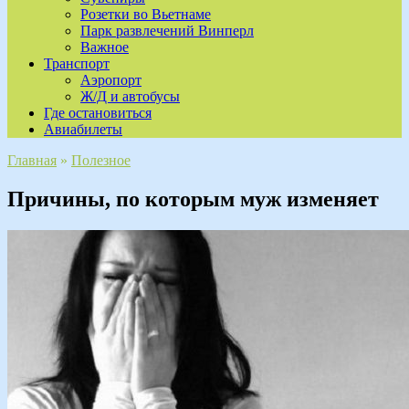
Розетки во Вьетнаме
Парк развлечений Винперл
Важное
Транспорт
Аэропорт
Ж/Д и автобусы
Где остановиться
Авиабилеты
Главная
»
Полезное
Причины, по которым муж изменяет