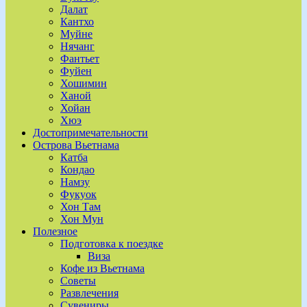
Далат
Кантхо
Муйне
Нячанг
Фантьет
Фуйен
Хошимин
Ханой
Хойан
Хюэ
Достопримечательности
Острова Вьетнама
Катба
Кондао
Намзу
Фукуок
Хон Там
Хон Мун
Полезное
Подготовка к поездке
Виза
Кофе из Вьетнама
Советы
Развлечения
Сувениры